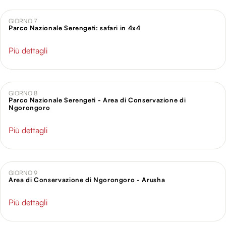
informazioni sul modo in cui utilizzi il nostro sito con i
nostri partner che si occupano di analisi dei dati web,
GIORNO 7
Parco Nazionale Serengeti: safari in 4x4
pubblicità e social media, i quali potrebbero combinarle
con altre informazioni che hai fornito loro o che hanno
Più dettagli
raccolto dal tuo utilizzo dei loro servizi.
GIORNO 8
Parco Nazionale Serengeti - Area di Conservazione di
Ngorongoro
Più dettagli
GIORNO 9
Area di Conservazione di Ngorongoro - Arusha
Più dettagli