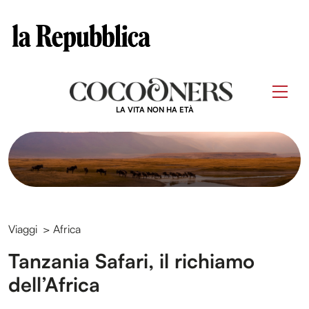
Clos
Questo sito contribuisce alla audience di
Skip
to
Men
content
LA VITA NON HA ETÀ
Viaggi
>
Africa
Tanzania Safari, il richiamo
dell’Africa