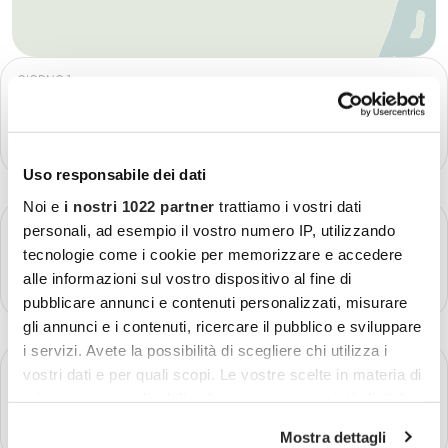
GIORNO 1
Partenza - Arusha
Più dettagli
Uso responsabile dei dati
Noi e
i nostri 1022 partner
trattiamo i vostri dati
GIORNO 2
personali, ad esempio il vostro numero IP, utilizzando
Arusha
tecnologie come i cookie per memorizzare e accedere
alle informazioni sul vostro dispositivo al fine di
Più dettagli
pubblicare annunci e contenuti personalizzati, misurare
gli annunci e i contenuti, ricercare il pubblico e sviluppare
i servizi. Avete la possibilità di scegliere chi utilizza i
GIORNO 3
vostri dati e per quali scopi. Le vostre scelte in materia di
Arusha - Parco Nazionale Tarangire: safari in 4x4
privacy sono applicabili solo su questa proprietà digitale
in cui avete effettuato le vostre scelte. È possibile
Più dettagli
Mostra dettagli
modificare o revocare il proprio consenso in qualsiasi