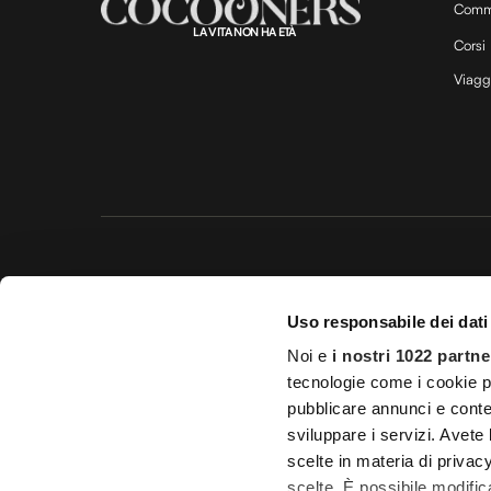
Comm
LA VITA NON HA ETÀ
Corsi
Viagg
Questo 
Uso responsabile dei dati
© 20
Noi e
i nostri 1022 partne
Impostazioni d
tecnologie come i cookie p
Licenza Agenzia di viaggio e
pubblicare annunci e conten
sviluppare i servizi. Avete l
scelte in materia di privacy
scelte. È possibile modifi