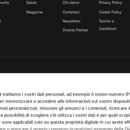
unity
Salute
Chi siamo
Privacy Policy
Magazine
Contattaci
Cookie Policy
i
Newsletter
Termini e
Condizioni
Diventa Partner
sito è protetto da reCAPTCHA e si applicano la
Privacy Policy
e
Termini di servizio
di
25 COCOON Srl | Via A. Calabiana 6, 20139 Milano | P.IVA 11299540960 | REA 25
r
trattiamo i vostri dati personali, ad esempio il vostro numero IP
ei
Cookies
–
Termini e Condizioni
– Le immagini stock sono parzialmente fornite da
er memorizzare e accedere alle informazioni sul vostro dispositiv
 T.O. 148078 del 13/03/2024|
info@cocooners.com
| RC Unipol 198891541 | Iscrizione
uti personalizzati, misurare gli annunci e i contenuti, ricercare i
a possibilità di scegliere chi utilizza i vostri dati e per quali scop
 sono applicabili solo su questa proprietà digitale in cui avete eff
care o revocare il proprio consenso in qualsiasi momento dalla Di