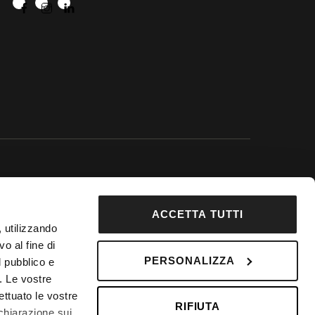
 Google.
ACCETTA TUTTI
92853
, utilizzando
DepositPhotos
o al fine di
PERSONALIZZA
 Fondo Vacanze Felici n. 2737
l pubblico e
i. Le vostre
ettuato le vostre
RIFIUTA
chiarazione sui