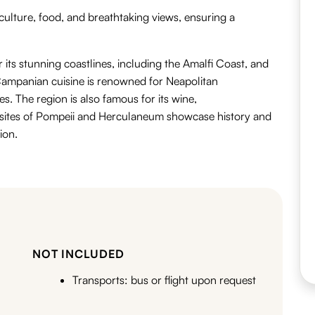
, culture, food, and breathtaking views, ensuring a
r its stunning coastlines, including the
Amalfi Coast
, and
ampanian cuisine is renowned for
Neapolitan
es.
The region is also famous for its wine,
sites of
Pompeii
and
Herculaneum
showcase history and
tion.
NOT INCLUDED
Transports: bus or flight upon request