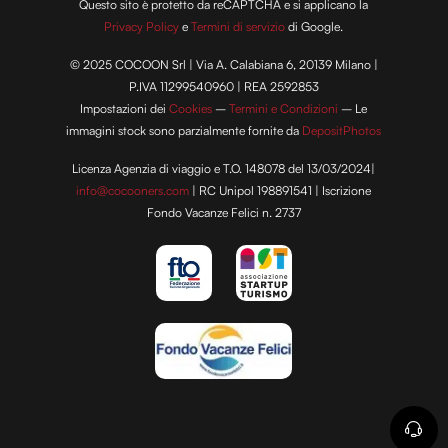
Questo sito è protetto da reCAPTCHA e si applicano la
Privacy Policy
e
Termini di servizio
di Google.
© 2025 COCOON Srl | Via A. Calabiana 6, 20139 Milano |
P.IVA 11299540960 | REA 2592853
Impostazioni dei
Cookies
–
Termini e Condizioni
– Le
immagini stock sono parzialmente fornite da
DepositPhotos
Licenza Agenzia di viaggio e T.O. 148078 del 13/03/2024|
info@cocooners.com
| RC Unipol 198891541 | Iscrizione
Fondo Vacanze Felici n. 2737