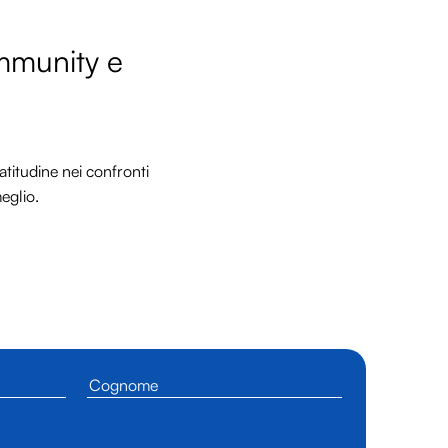
ommunity e
titudine nei confronti
meglio.