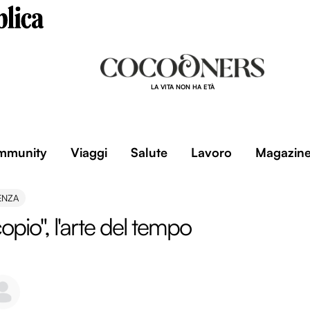
LA VITA NON HA ETÀ
mmunity
Viaggi
Salute
Lavoro
Magazin
ENZA
opio", l'arte del tempo