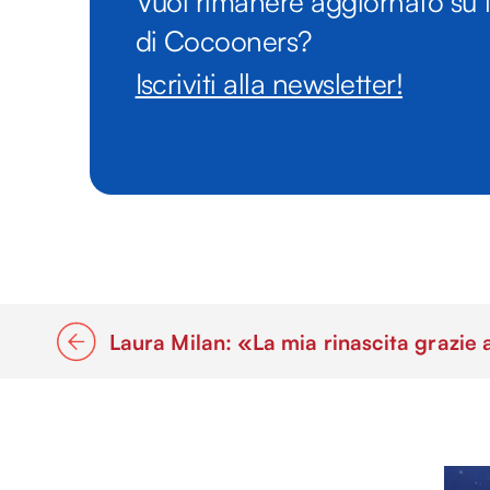
Vuoi rimanere aggiornato su t
di Cocooners?
Iscriviti alla newsletter!
Laura Milan: «La mia rinascita grazie