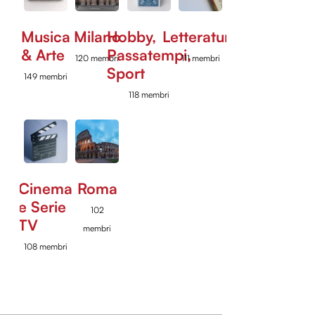
Musica
Milano
Hobby,
Letteratura
& Arte
Passatempi,
120 membri
111 membri
Sport
149 membri
118 membri
Cinema
Roma
e Serie
102
TV
membri
108 membri