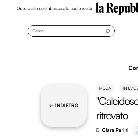
Questo sito contribuisce alla audience di
Skip
to
Cerca
content
Co
MODA
IN EVID
"Caleidosc
← INDIETRO
ritrovato
Di
Clara Perini