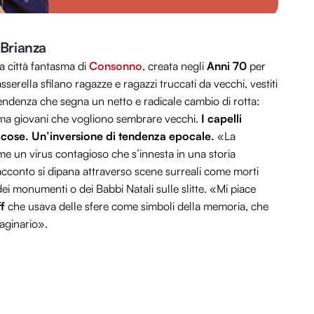
 Brianza
la città fantasma di
Consonno
, creata negli
Anni 70
per
sserella sfilano ragazze e ragazzi truccati da vecchi, vestiti
tendenza che segna un netto e radicale cambio di rotta:
ma giovani che vogliono sembrare vecchi.
I capelli
ricose. Un’inversione di tendenza epocale.
«La
me un virus contagioso che s’innesta in una storia
el racconto si dipana attraverso scene surreali come morti
dei monumenti o dei Babbi Natali sulle slitte. «Mi piace
f
che usava delle sfere come simboli della memoria, che
maginario».