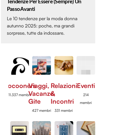
Tendenze Per Essere (sempre) Un
Passo Avanti
Le 10 tendenze per la moda donna
autunno 2025: poche, ma grandi
sorprese, tutte da indossare.
Cocooners
Viaggi,
Relazioni
Eventi
Vacanze,
&
11.337 membri
214
Gite
Incontri
membri
427 membri
331 membri