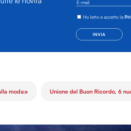
utte le novità
Ho letto e accetto la
Pri
 alla moda»
Unione del Buon Ricordo, 6 nuov