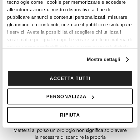
tecnologie come i cookie per memorizzare e accedere
alle informazioni sul vostro dispositivo al fine di
pubblicare annunci e contenuti personalizzati, misurare
gli annunci e i contenuti, ricercare il pubblico e sviluppare
i servizi. Avete la possibilità di scegliere chi utilizza i
vostri dati e per quali scopi. Le vostre scelte in materia di
privacy sono applicabili solo su questa proprietà digitale
in cui avete effettuato le vostre scelte. È possibile
Mostra dettagli
modificare o revocare il proprio consenso in qualsiasi
momento dalla Dichiarazione sui cookie o facendo clic
sull'icona di attivazione della privacy.
ACCETTA TUTTI
C’è sempre un buon
Con il tuo consenso, vorremmo anche:
motivo per comprare un
PERSONALIZZA
raccogliere informazioni sulla tua posizione
geografica, con un'approssimazione di qualche
orologio
RIFIUTA
metro,
Identificare il tuo dispositivo, scansionandolo
Mettersi al polso un orologio non significa solo avere
attivamente alla ricerca di caratteristiche specifiche
la necessità di scandire la propria
(impronte digitali).