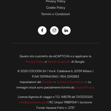
Privacy Policy
Cookie Policy
Termini e Condizioni
Questo sito è protetto da reCAPTCHA e si applicano la
Privacy Policy
e
Termini di servizio
di Google.
© 2025 COCOON Srl | Via A. Calabiana 6, 20139 Milano |
P.IVA 11299540960 | REA 2592853
Impostazioni dei
Cookies
–
Termini e Condizioni
– Le
immagini stock sono parzialmente fornite da
DepositPhotos
Licenza Agenzia di viaggio e T.O. 148078 del 13/03/2024|
info@cocooners.com
| RC Unipol 198891541 | Iscrizione
Fondo Vacanze Felici n. 2737