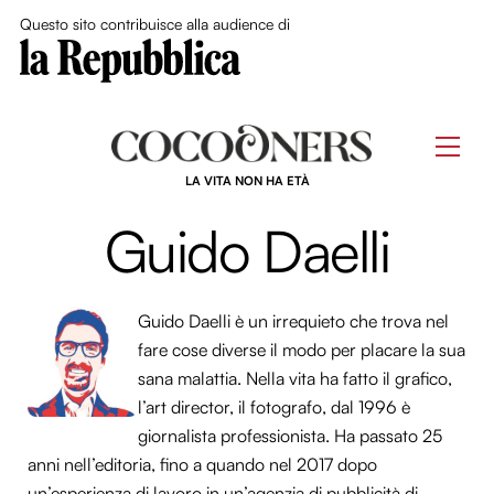
Close Me
Questo sito contribuisce alla audience di
Skip
to
Men
content
LA VITA NON HA ETÀ
Guido Daelli
Guido Daelli è un irrequieto che trova nel
fare cose diverse il modo per placare la sua
sana malattia. Nella vita ha fatto il grafico,
l’art director, il fotografo, dal 1996 è
giornalista professionista. Ha passato 25
anni nell’editoria, fino a quando nel 2017 dopo
un’esperienza di lavoro in un’agenzia di pubblicità di