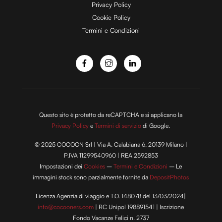
e
Privacy Policy
Cookie Policy
Termini e Condizioni
o
Questo sito è protetto da reCAPTCHA e si applicano la
Privacy Policy
e
Termini di servizio
di Google.
© 2025 COCOON Srl | Via A. Calabiana 6, 20139 Milano |
P.IVA 11299540960 | REA 2592853
Impostazioni dei
Cookies
–
Termini e Condizioni
– Le
immagini stock sono parzialmente fornite da
DepositPhotos
Licenza Agenzia di viaggio e T.O. 148078 del 13/03/2024|
info@cocooners.com
| RC Unipol 198891541 | Iscrizione
Fondo Vacanze Felici n. 2737