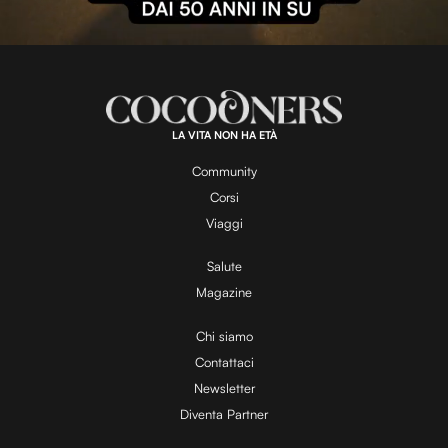
l
L
U
o
n
a
m
d
u
e
t
a
d
e
:
1
0
0
.
LA VITA NON HA ETÀ
0
y
0
%
Community
Corsi
V
Viaggi
Salute
Magazine
i
Chi siamo
Contattaci
d
Newsletter
Diventa Partner