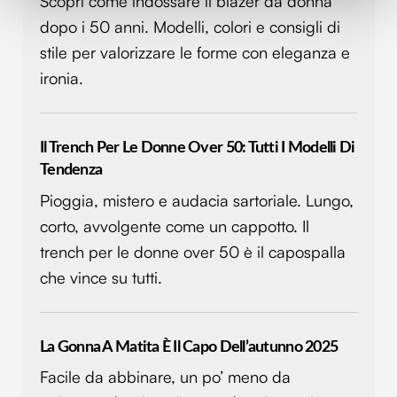
Scopri come indossare il blazer da donna
Approfondisci come vengono elaborati i tuoi dati personali
dopo i 50 anni. Modelli, colori e consigli di
e imposta le tue preferenze nella
sezione dettagli
. Puoi
stile per valorizzare le forme con eleganza e
modificare o ritirare il tuo consenso in qualsiasi momento
ironia.
dalla Dichiarazione sui cookie.
Utilizziamo i cookie per personalizzare contenuti ed
Il Trench Per Le Donne Over 50: Tutti I Modelli Di
annunci, per fornire funzionalità dei social media e per
Tendenza
analizzare il nostro traffico. Condividiamo inoltre
informazioni sul modo in cui utilizzi il nostro sito con i
Pioggia, mistero e audacia sartoriale. Lungo,
nostri partner che si occupano di analisi dei dati web,
corto, avvolgente come un cappotto. Il
pubblicità e social media, i quali potrebbero combinarle
trench per le donne over 50 è il capospalla
con altre informazioni che hai fornito loro o che hanno
che vince su tutti.
raccolto dal tuo utilizzo dei loro servizi.
La Gonna A Matita È Il Capo Dell’autunno 2025
Facile da abbinare, un po’ meno da