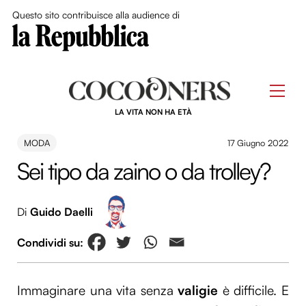
Close Me
Questo sito contribuisce alla audience di
Skip
to
Men
content
LA VITA NON HA ETÀ
MODA
17 Giugno 2022
Sei tipo da zaino o da trolley?
Di
Guido Daelli
Immaginare una vita senza
valigie
è difficile. E