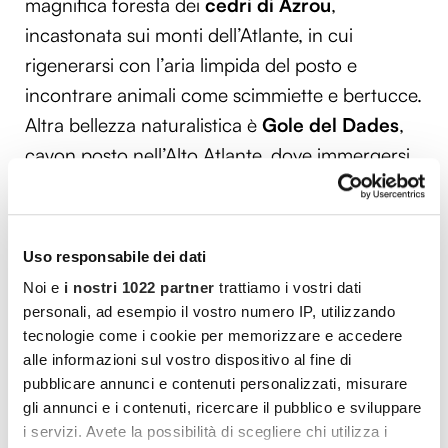
magnifica foresta dei
cedri di Azrou
,
incastonata sui monti dell’Atlante, in cui
rigenerarsi con l’aria limpida del posto e
incontrare animali come scimmiette e bertucce.
Altra bellezza naturalistica è
Gole del Dades
,
cayon posto nell’Alto Atlante, dove immergersi
in un’escursione suggestiva in cui assaporare
una visuale scenografica. Merita poi una
deviazione
Infrane
, nota come la
Svizzera del
Uso responsabile dei dati
Marocco
, posta a 1.700 metri di altezza,
Noi e
i nostri 1022 partner
trattiamo i vostri dati
famosa per lo scenario totalmente diverso
personali, ad esempio il vostro numero IP, utilizzando
rispetto all’immaginario legato al paese
tecnologie come i cookie per memorizzare e accedere
alle informazioni sul vostro dispositivo al fine di
africano, essendo simile a una meta sciistica
pubblicare annunci e contenuti personalizzati, misurare
dell’Europa. Contraddistinta da un clima rigido,
gli annunci e i contenuti, ricercare il pubblico e sviluppare
la città presenta casette dai tetti sporgenti e
i servizi. Avete la possibilità di scegliere chi utilizza i