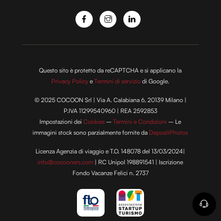
Questo sito è protetto da reCAPTCHA e si applicano la
Privacy Policy
e
Termini di servizio
di Google.
© 2025 COCOON Srl | Via A. Calabiana 6, 20139 Milano |
P.IVA 11299540960 | REA 2592853
Impostazioni dei
Cookies
–
Termini e Condizioni
– Le
immagini stock sono parzialmente fornite da
DepositPhotos
Licenza Agenzia di viaggio e T.O. 148078 del 13/03/2024|
info@cocooners.com
| RC Unipol 198891541 | Iscrizione
Fondo Vacanze Felici n. 2737