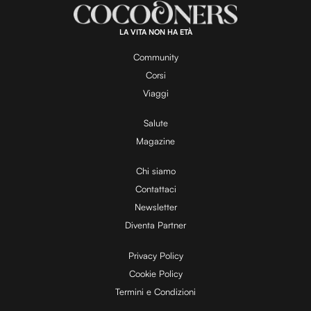
a
:
1
0
0
.
LA VITA NON HA ETÀ
0
y
0
%
Community
Corsi
V
Viaggi
Salute
Magazine
i
Chi siamo
Contattaci
d
Newsletter
Diventa Partner
e
Privacy Policy
Cookie Policy
Termini e Condizioni
o