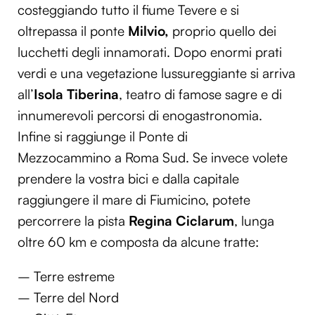
costeggiando tutto il fiume Tevere e si
Utilizziamo i cookie per personalizzare contenuti ed
oltrepassa il ponte
Milvio,
proprio quello dei
annunci, per fornire funzionalità dei social media e per
lucchetti degli innamorati. Dopo enormi prati
analizzare il nostro traffico. Condividiamo inoltre
informazioni sul modo in cui utilizzi il nostro sito con i
verdi e una vegetazione lussureggiante si arriva
nostri partner che si occupano di analisi dei dati web,
all’
Isola Tiberina
, teatro di famose sagre e di
pubblicità e social media, i quali potrebbero combinarle
innumerevoli percorsi di enogastronomia.
con altre informazioni che hai fornito loro o che hanno
Infine si raggiunge il Ponte di
raccolto dal tuo utilizzo dei loro servizi.
Mezzocammino a Roma Sud. Se invece volete
prendere la vostra bici e dalla capitale
raggiungere il mare di Fiumicino, potete
percorrere la pista
Regina Ciclarum
, lunga
oltre 60 km e composta da alcune tratte:
– Terre estreme
– Terre del Nord