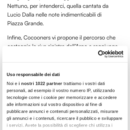
Nettuno, per intenderci, quella cantata da
Lucio Dalla nelle note indimenticabili di
Piazza Grande.
Infine, Cocooners vi propone il percorso che
costeggia la riva sinistra dell’Arno e raggiunge
le colline del Chianti, in cui assaggiare il noto
vino nelle cantine locali della Chiantigiana e
visitare i paesi di ponte a Nicchieri e Grassina.
Uso responsabile dei dati
Noi e
i nostri 1022 partner
trattiamo i vostri dati
Roma caput mundi: tutti i migliori
personali, ad esempio il vostro numero IP, utilizzando
percorsi ciclistici
tecnologie come i cookie per memorizzare e accedere
alle informazioni sul vostro dispositivo al fine di
Dove si può andare in bici a Roma, la città
pubblicare annunci e contenuti personalizzati, misurare
eterna che tutti ci invidiano? Dopo aver parlato
gli annunci e i contenuti, ricercare il pubblico e sviluppare
i servizi. Avete la possibilità di scegliere chi utilizza i
dell’Italia settentrionale, ora si scende più a sud