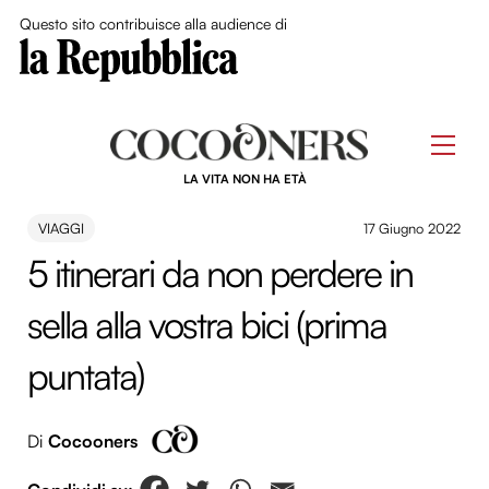
Close Me
Questo sito contribuisce alla audience di
Skip
to
Men
content
LA VITA NON HA ETÀ
VIAGGI
17 Giugno 2022
5 itinerari da non perdere in
sella alla vostra bici (prima
puntata)
Di
Cocooners