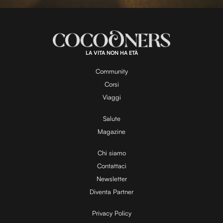
L
U
o
n
a
m
d
u
e
t
a
d
e
:
1
0
0
.
LA VITA NON HA ETÀ
0
y
0
%
Community
Corsi
V
Viaggi
Salute
Magazine
i
Chi siamo
Contattaci
d
Newsletter
Diventa Partner
e
Privacy Policy