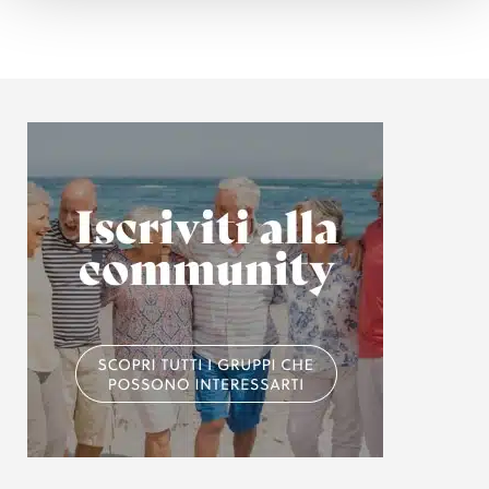
Approfondisci come vengono elaborati i tuoi dati personali
e imposta le tue preferenze nella
sezione dettagli
. Puoi
modificare o ritirare il tuo consenso in qualsiasi momento
dalla Dichiarazione sui cookie.
Utilizziamo i cookie per personalizzare contenuti ed
annunci, per fornire funzionalità dei social media e per
analizzare il nostro traffico. Condividiamo inoltre
informazioni sul modo in cui utilizzi il nostro sito con i
nostri partner che si occupano di analisi dei dati web,
pubblicità e social media, i quali potrebbero combinarle
con altre informazioni che hai fornito loro o che hanno
raccolto dal tuo utilizzo dei loro servizi.