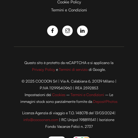
Cookie Policy
Termini e Condizioni
o
Questo sito è protetto da reCAPTCHA e si applicano la
Privacy Policy
e
Termini di servizio
di Google.
© 2025 COCOON Srl | Via A. Calabiana 6, 20139 Milano |
P.IVA 11299540960 | REA 2592853
Impostazioni dei
Cookies
–
Termini e Condizioni
– Le
immagini stock sono parzialmente fornite da
DepositPhotos
Licenza Agenzia di viaggio e T.O. 148078 del 13/03/2024|
info@cocooners.com
| RC Unipol 198891541 | Iscrizione
Fondo Vacanze Felici n. 2737