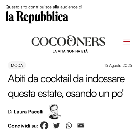
Close Me
Questo sito contribuisce alla audience di
Skip
to
Men
content
LA VITA NON HA ETÀ
MODA
15 Agosto 2025
Abiti da cocktail da indossare
questa estate, osando un po'
Di
Laura Pacelli