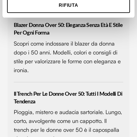
elegante e contemporaneo.
RIFIUTA
metro,
Identificare il tuo dispositivo, scansionandolo
attivamente alla ricerca di caratteristiche specifiche
Blazer Donna Over 50: Eleganza Senza Età E Stile
(impronte digitali).
Per Ogni Forma
Approfondisci come vengono elaborati i tuoi dati personali
Scopri come indossare il blazer da donna
e imposta le tue preferenze nella
sezione dettagli
. Puoi
modificare o ritirare il tuo consenso in qualsiasi momento
dopo i 50 anni. Modelli, colori e consigli di
dalla Dichiarazione sui cookie.
stile per valorizzare le forme con eleganza e
ironia.
Utilizziamo i cookie per personalizzare contenuti ed
annunci, per fornire funzionalità dei social media e per
analizzare il nostro traffico. Condividiamo inoltre
Il Trench Per Le Donne Over 50: Tutti I Modelli Di
informazioni sul modo in cui utilizzi il nostro sito con i
Tendenza
nostri partner che si occupano di analisi dei dati web,
pubblicità e social media, i quali potrebbero combinarle
Pioggia, mistero e audacia sartoriale. Lungo,
con altre informazioni che hai fornito loro o che hanno
corto, avvolgente come un cappotto. Il
raccolto dal tuo utilizzo dei loro servizi.
trench per le donne over 50 è il capospalla