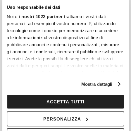
Uso responsabile dei dati
Noi e
i nostri 1022 partner
trattiamo i vostri dati
personali, ad esempio il vostro numero IP, utilizzando
tecnologie come i cookie per memorizzare e accedere
alle informazioni sul vostro dispositivo al fine di
pubblicare annunci e contenuti personalizzati, misurare
gli annunci e i contenuti, ricercare il pubblico e sviluppare
i servizi. Avete la possibilità di scegliere chi utilizza i
vostri dati e per quali scopi. Le vostre scelte in materia di
privacy sono applicabili solo su questa proprietà digitale
Articoli più recenti
in cui avete effettuato le vostre scelte. È possibile
Mostra dettagli
modificare o revocare il proprio consenso in qualsiasi
momento dalla Dichiarazione sui cookie o facendo clic
Le 5 Tendenze Gioiello Per Tutto L’inverno 2025
sull'icona di attivazione della privacy.
ACCETTA TUTTI
Scopri le tendenze gioiello Autunno/Inverno
2026 e come abbinarle agli outfit: catene,
Con il tuo consenso, vorremmo anche:
PERSONALIZZA
raccogliere informazioni sulla tua posizione
perle irregolari, spille e amuleti per uno stile
geografica, con un'approssimazione di qualche