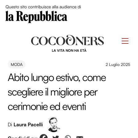
Close Me
Questo sito contribuisce alla audience di
Skip
to
Men
content
LA VITA NON HA ETÀ
MODA
2 Luglio 2025
Abito lungo estivo, come
scegliere il migliore per
cerimonie ed eventi
Di
Laura Pacelli