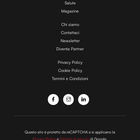
Salute
Magazine
i
Chi siamo
Contattaci
d
Newsletter
Diventa Partner
e
Privacy Policy
Cookie Policy
Termini e Condizioni
o
Questo sito è protetto da reCAPTCHA e si applicano la
Privacy Policy
e
Termini di servizio
di Google.