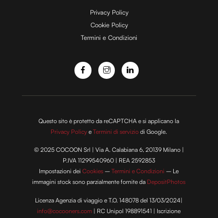
e
Privacy Policy
Cookie Policy
Termini e Condizioni
o
Questo sito è protetto da reCAPTCHA e si applicano la
Privacy Policy
e
Termini di servizio
di Google.
© 2025 COCOON Srl | Via A. Calabiana 6, 20139 Milano |
P.IVA 11299540960 | REA 2592853
Impostazioni dei
Cookies
–
Termini e Condizioni
– Le
immagini stock sono parzialmente fornite da
DepositPhotos
Licenza Agenzia di viaggio e T.O. 148078 del 13/03/2024|
info@cocooners.com
| RC Unipol 198891541 | Iscrizione