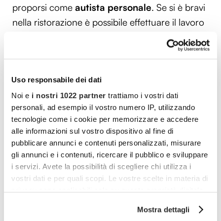
proporsi come
autista personale
. Se si è bravi
nella ristorazione è possibile effettuare il lavoro
di cameriere oppure di
concierge
, ma è
necessario aver già praticato questa
professione in passato per non farsi trovare
impreparati. Le persone che hanno raggiunto
Uso responsabile dei dati
l’età della pensione e che non hanno più un
Noi e
i nostri 1022 partner
trattiamo i vostri dati
personali, ad esempio il vostro numero IP, utilizzando
lavoro, possono svolgere anche il mestiere di
tecnologie come i cookie per memorizzare e accedere
portiere
presso alberghi o edifici privati.
alle informazioni sul vostro dispositivo al fine di
Qualsiasi sia l’impiego che si vuole svolgere, è
pubblicare annunci e contenuti personalizzati, misurare
importante tenere sempre a mente che dopo la
gli annunci e i contenuti, ricercare il pubblico e sviluppare
i servizi. Avete la possibilità di scegliere chi utilizza i
pensione la vita non è conclusa e che è ancora
vostri dati e per quali scopi. Le vostre scelte in materia di
possibile inseguire i propri obiettivi.
privacy sono applicabili solo su questa proprietà digitale
in cui avete effettuato le vostre scelte. È possibile
Mostra dettagli
modificare o revocare il proprio consenso in qualsiasi