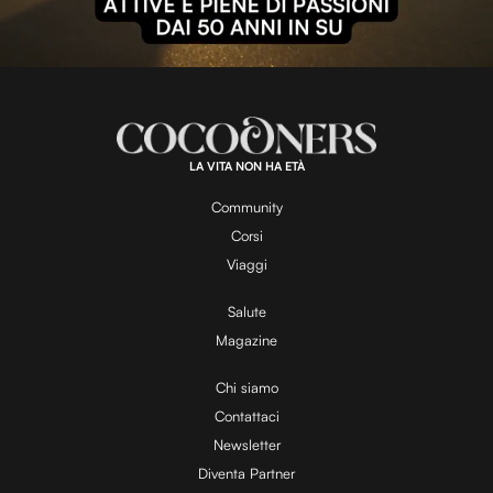
l
L
U
o
n
a
m
d
u
e
t
a
d
e
:
1
0
0
.
LA VITA NON HA ETÀ
0
y
0
%
Community
Corsi
V
Viaggi
Salute
Magazine
i
Chi siamo
Contattaci
d
Newsletter
Diventa Partner