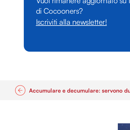
Vuoi rimanere aggiornato su t
di Cocooners?
Iscriviti alla newsletter!
Accumulare e decumulare: servono due p