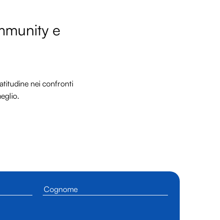
ommunity e
titudine nei confronti
meglio.