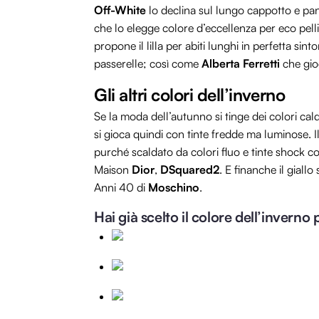
Off-White
lo declina sul lungo cappotto e pan
che lo elegge colore d’eccellenza per eco pell
propone il lilla per abiti lunghi in perfetta sin
passerelle; così come
Alberta Ferretti
che gio
Gli altri colori dell’inverno
Se la moda dell’autunno si tinge dei colori caldi
si gioca quindi con tinte fredde ma luminose. I
purché scaldato da colori fluo e tinte shock com
Maison
Dior
,
DSquared2
. E finanche il giallo
Anni 40 di
Moschino
.
Hai già scelto il colore dell’inverno 