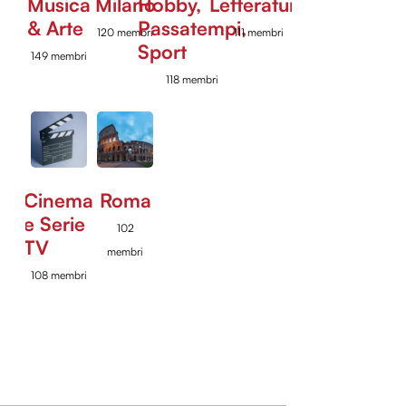
Musica
Milano
Hobby,
Letteratura
& Arte
Passatempi,
120 membri
111 membri
Sport
149 membri
118 membri
Cinema
Roma
e Serie
102
TV
membri
108 membri