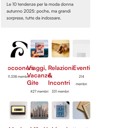
Le 10 tendenze per la moda donna
autunno 2025: poche, ma grandi
sorprese, tutte da indossare.
Cocooners
Viaggi,
Relazioni
Eventi
Vacanze,
&
11.338 membri
214
Gite
Incontri
membri
427 membri
331 membri