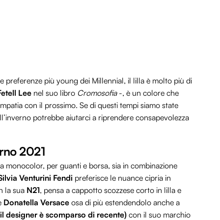
 preferenze più young dei Millennial, il lilla è molto più di
Fetell Lee
nel suo libro
Cromosofia
-, è un colore che
empatia con il prossimo. Se di questi tempi siamo state
dell’inverno potrebbe aiutarci a riprendere consapevolezza
erno 2021
a monocolor, per guanti e borsa, sia in combinazione
Silvia Venturini
Fendi
preferisce le nuance cipria in
n la sua
N21
, pensa a cappotto scozzese corto in lilla e
se
Donatella Versace
osa di più estendendolo anche a
 il designer è scomparso di recente)
con il suo marchio