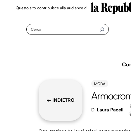
Questo sito contribuisce alla audience di
Skip
to
Cerca
content
Co
MODA
Armocromi
← INDIETRO
Di
Laura Pacelli