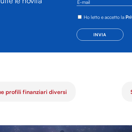
utte le novità
Ho letto e accetto la
Pri
rofili finanziari diversi