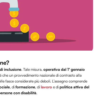
one?
di inclusione
. Tale misura,
operativa dal 1° gennaio
 è che un provvedimento nazionale di contrasto alla
e delle fasce considerate più deboli. L’assegno comprende
ociale
, di
formazione
, di
lavoro
e di
politica attiva del
persone con disabilità
.