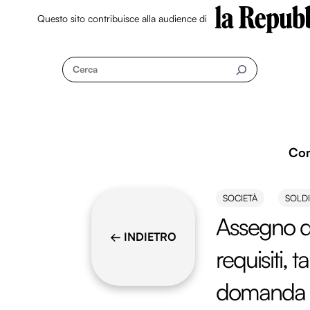
Questo sito contribuisce alla audience di
Skip
to
Cerca
content
Co
SOCIETÀ
SOLDI
Assegno di
← INDIETRO
requisiti, 
domanda