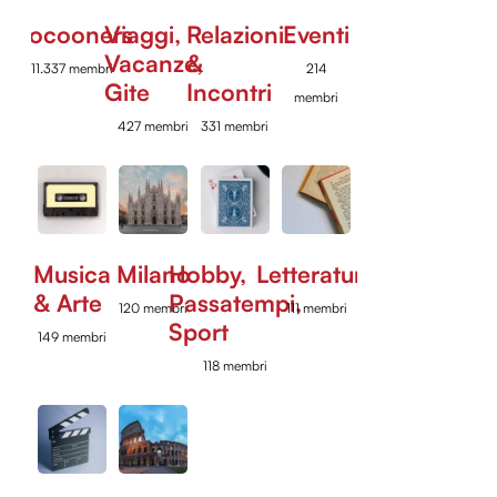
Cocooners
Viaggi,
Relazioni
Eventi
Vacanze,
&
11.337 membri
214
Gite
Incontri
membri
427 membri
331 membri
Musica
Milano
Hobby,
Letteratura
& Arte
Passatempi,
120 membri
111 membri
Sport
149 membri
118 membri