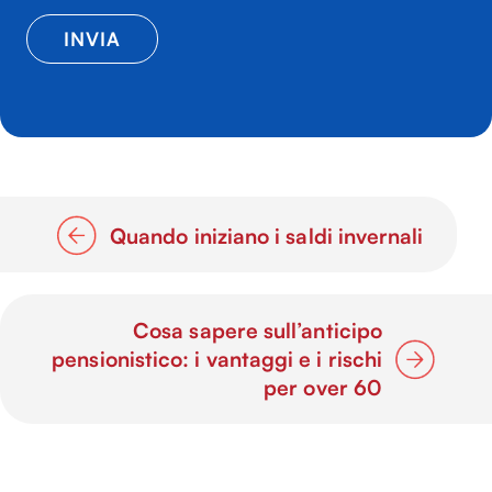
Quando iniziano i saldi invernali
Cosa sapere sull’anticipo
pensionistico: i vantaggi e i rischi
per over 60