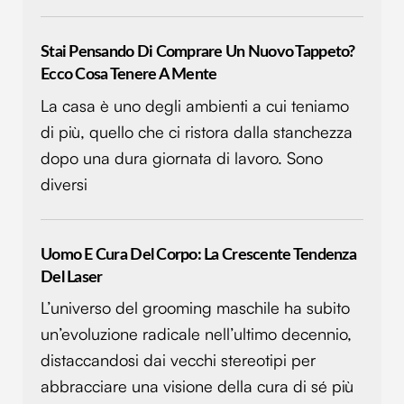
Utilizziamo i cookie per personalizzare contenuti ed
annunci, per fornire funzionalità dei social media e per
Stai Pensando Di Comprare Un Nuovo Tappeto?
analizzare il nostro traffico. Condividiamo inoltre
Ecco Cosa Tenere A Mente
informazioni sul modo in cui utilizzi il nostro sito con i
La casa è uno degli ambienti a cui teniamo
nostri partner che si occupano di analisi dei dati web,
di più, quello che ci ristora dalla stanchezza
pubblicità e social media, i quali potrebbero combinarle
dopo una dura giornata di lavoro. Sono
con altre informazioni che hai fornito loro o che hanno
raccolto dal tuo utilizzo dei loro servizi.
diversi
Uomo E Cura Del Corpo: La Crescente Tendenza
Del Laser
L’universo del grooming maschile ha subito
un’evoluzione radicale nell’ultimo decennio,
distaccandosi dai vecchi stereotipi per
abbracciare una visione della cura di sé più