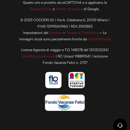
Questo sito è protetto da reCAPTCHA e si applicano la
Privacy Policy
e
Termini di servizio
di Google.
© 2025 COCOON Srl | Via A. Calabiana 6, 20139 Milano |
P.IVA 11299540960 | REA 2592853
Impostazioni dei
Cookies
–
Termini e Condizioni
– Le
immagini stock sono parzialmente fornite da
DepositPhotos
Licenza Agenzia di viaggio e T.O. 148078 del 13/03/2024|
info@cocooners.com
| RC Unipol 198891541 | Iscrizione
Fondo Vacanze Felici n. 2737