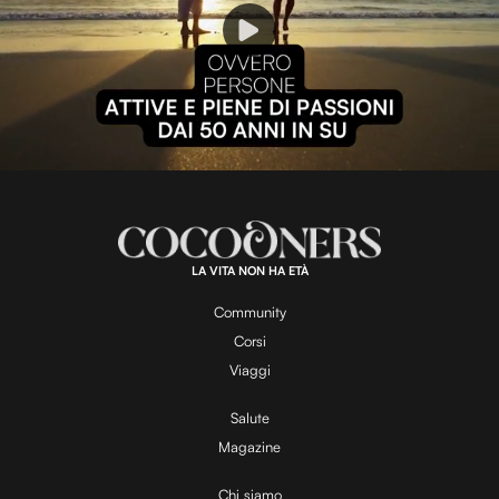
P
l
L
U
o
n
a
m
d
u
e
t
a
d
e
:
1
0
0
.
LA VITA NON HA ETÀ
0
y
0
%
Community
Corsi
V
Viaggi
Salute
Magazine
i
Chi siamo