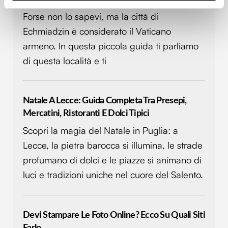
Identificare il tuo dispositivo, scansionandolo
attivamente alla ricerca di caratteristiche specifiche
Forse non lo sapevi, ma la città di
(impronte digitali).
Echmiadzin è considerato il Vaticano
Approfondisci come vengono elaborati i tuoi dati personali
armeno. In questa piccola guida ti parliamo
e imposta le tue preferenze nella
sezione dettagli
. Puoi
di questa località e ti
modificare o ritirare il tuo consenso in qualsiasi momento
dalla Dichiarazione sui cookie.
Natale A Lecce: Guida Completa Tra Presepi,
Utilizziamo i cookie per personalizzare contenuti ed
Mercatini, Ristoranti E Dolci Tipici
annunci, per fornire funzionalità dei social media e per
analizzare il nostro traffico. Condividiamo inoltre
Scopri la magia del Natale in Puglia: a
informazioni sul modo in cui utilizzi il nostro sito con i
Lecce, la pietra barocca si illumina, le strade
nostri partner che si occupano di analisi dei dati web,
profumano di dolci e le piazze si animano di
pubblicità e social media, i quali potrebbero combinarle
luci e tradizioni uniche nel cuore del Salento.
con altre informazioni che hai fornito loro o che hanno
raccolto dal tuo utilizzo dei loro servizi.
Devi Stampare Le Foto Online? Ecco Su Quali Siti
Farlo