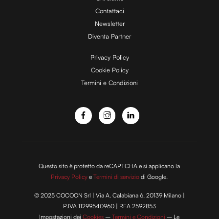
Contattaci
d
Newsletter
Diventa Partner
e
Privacy Policy
Cookie Policy
Termini e Condizioni
o
Questo sito è protetto da reCAPTCHA e si applicano la
Privacy Policy
e
Termini di servizio
di Google.
© 2025 COCOON Srl | Via A. Calabiana 6, 20139 Milano |
P.IVA 11299540960 | REA 2592853
Impostazioni dei
Cookies
–
Termini e Condizioni
– Le