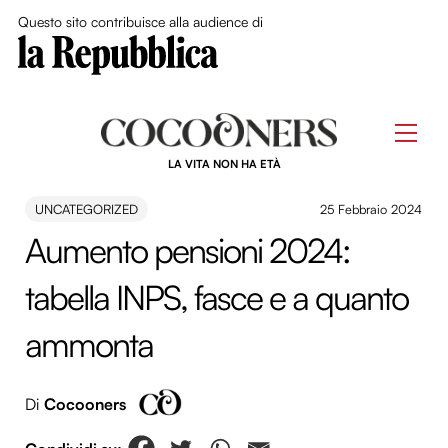
Close Me
Questo sito contribuisce alla audience di
Skip
to
Men
content
LA VITA NON HA ETÀ
UNCATEGORIZED
25 Febbraio 2024
Aumento pensioni 2024:
tabella INPS, fasce e a quanto
ammonta
Di
Cocooners