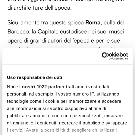
di architetture dell’epoca.
Sicuramente tra queste spicca
Roma
, culla del
Barocco: la Capitale custodisce nei suoi musei
opere di grandi autori dell’epoca e per le sue
strade si possono contemplare capolavori
barocchi di architettura e scultura, come per
esempio l’incredibile
Fontana dei Quattro
Fiumi del Bernini
. Spostandosi in
Sicilia
Uso responsabile dei dati
troviamo
Noto
, considerata come la
Capitale
Noi e
i nostri 1022 partner
trattiamo i vostri dati
Europea del Barocco
, famosa per la sua
personali, ad esempio il vostro numero IP, utilizzando
tecnologie come i cookie per memorizzare e accedere
ricchezza monumentale. Sito italiano Unesco, la
alle informazioni sul vostro dispositivo al fine di
città tardo barocca
è animata da scenografici
pubblicare annunci e contenuti personalizzati, misurare
palazzi e antiche chiese, piazze e fontane
gli annunci e i contenuti, ricercare il pubblico e sviluppare
maestose. Anche
Firenze
è ricca di suggestive
i servizi. Avete la possibilità di scegliere chi utilizza i