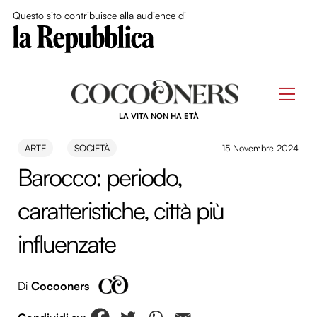
Close Me
Questo sito contribuisce alla audience di
Skip
to
Men
content
LA VITA NON HA ETÀ
ARTE
SOCIETÀ
15 Novembre 2024
Barocco: periodo,
caratteristiche, città più
influenzate
Di
Cocooners