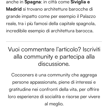
anche in
Spagna
: in città come
Siviglia e
Utilizziamo i cookie per personalizzare contenuti ed
Madrid
si trovano architetture barocche di
annunci, per fornire funzionalità dei social media e per
grande impatto come per esempio il Palazzo
analizzare il nostro traffico. Condividiamo inoltre
reale, tra i più famosi della capitale spagnola,
informazioni sul modo in cui utilizzi il nostro sito con i
nostri partner che si occupano di analisi dei dati web,
incredibile esempio di architettura barocca.
pubblicità e social media, i quali potrebbero combinarle
con altre informazioni che hai fornito loro o che hanno
raccolto dal tuo utilizzo dei loro servizi.
Vuoi commentare l’articolo? Iscriviti
alla community e partecipa alla
discussione.
Cocooners è una community che aggrega
persone appassionate, piene di interessi e
gratitudine nei confronti della vita, per offrire
loro esperienze di socialità e risorse per vivere
al meglio.