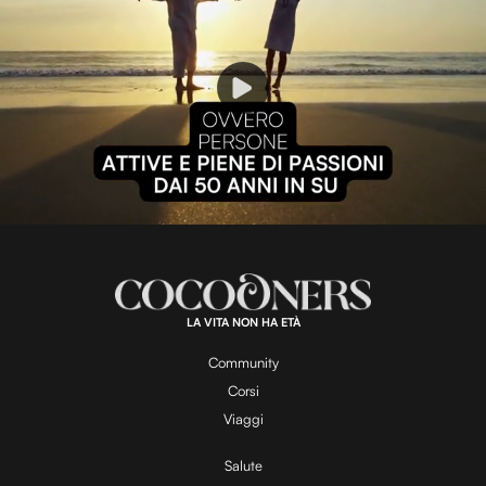
P
l
L
U
o
n
a
m
d
u
e
t
a
d
e
:
1
0
0
.
LA VITA NON HA ETÀ
0
y
0
%
Community
Corsi
V
Viaggi
Salute