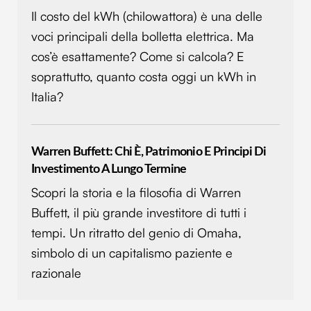
Il costo del kWh (chilowattora) è una delle
annunci, per fornire funzionalità dei social media e per
analizzare il nostro traffico. Condividiamo inoltre
voci principali della bolletta elettrica. Ma
informazioni sul modo in cui utilizzi il nostro sito con i
cos’è esattamente? Come si calcola? E
nostri partner che si occupano di analisi dei dati web,
soprattutto, quanto costa oggi un kWh in
pubblicità e social media, i quali potrebbero combinarle
Italia?
con altre informazioni che hai fornito loro o che hanno
raccolto dal tuo utilizzo dei loro servizi.
Warren Buffett: Chi È, Patrimonio E Principi Di
Investimento A Lungo Termine
Scopri la storia e la filosofia di Warren
Buffett, il più grande investitore di tutti i
tempi. Un ritratto del genio di Omaha,
simbolo di un capitalismo paziente e
razionale