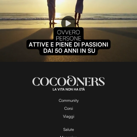
P
l
L
U
o
n
a
m
d
u
e
t
a
d
e
:
1
0
0
.
LA VITA NON HA ETÀ
0
y
0
%
Community
Corsi
V
Viaggi
Salute