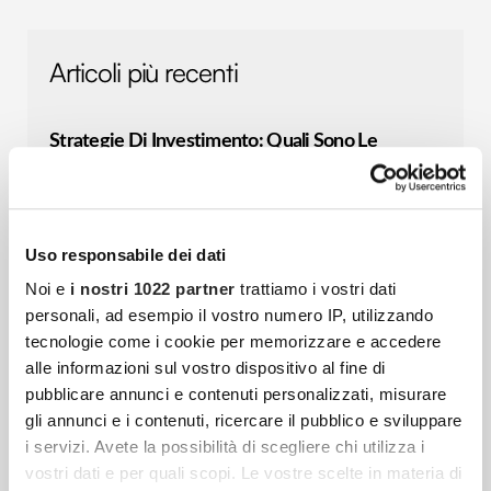
Articoli più recenti
Strategie Di Investimento: Quali Sono Le
Migliori Nel Breve Periodo
L’universo degli investimenti è complesso,
fatto di molteplici variabili, dinamiche in
Uso responsabile dei dati
continua evoluzione e strumenti variegati.
Noi e
i nostri 1022 partner
trattiamo i vostri dati
Destreggiarsi in questo mondo può risultare
personali, ad esempio il vostro numero IP, utilizzando
piuttosto complesso sia
tecnologie come i cookie per memorizzare e accedere
alle informazioni sul vostro dispositivo al fine di
pubblicare annunci e contenuti personalizzati, misurare
Consulente Finanziario: 10 Consigli Per Scegliere
gli annunci e i contenuti, ricercare il pubblico e sviluppare
Quello Adatto Alle Tue Esigenze
i servizi. Avete la possibilità di scegliere chi utilizza i
vostri dati e per quali scopi. Le vostre scelte in materia di
Scegliere un consulente finanziario è una