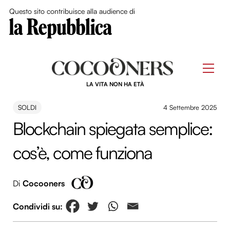
Close Me
Questo sito contribuisce alla audience di
Skip
to
Men
content
LA VITA NON HA ETÀ
SOLDI
4 Settembre 2025
Blockchain spiegata semplice:
cos’è, come funziona
Di
Cocooners