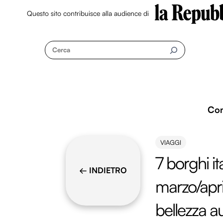
Questo sito contribuisce alla audience di
Skip
to
Cerca
content
Co
VIAGGI
7 borghi ita
← INDIETRO
marzo/apri
bellezza a