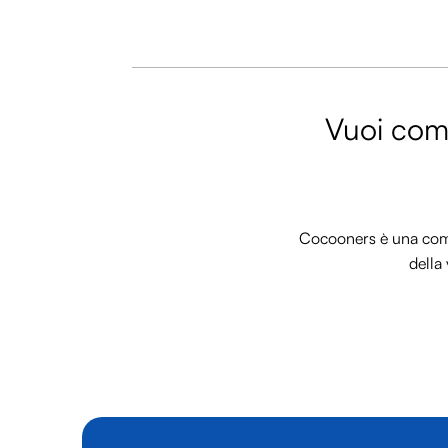
Vuoi comm
Cocooners è una commu
della 