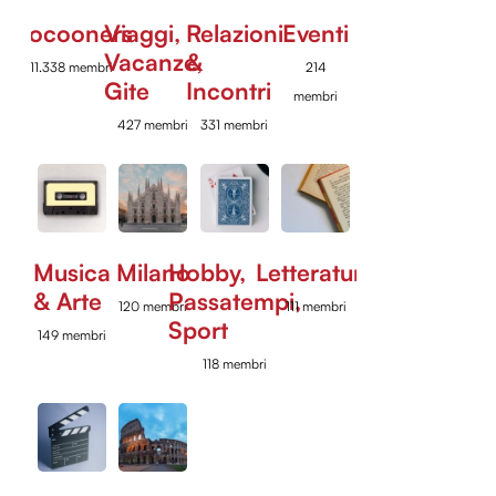
Cocooners
Viaggi,
Relazioni
Eventi
Vacanze,
&
11.338 membri
214
Gite
Incontri
membri
427 membri
331 membri
Musica
Milano
Hobby,
Letteratura
& Arte
Passatempi,
120 membri
111 membri
Sport
149 membri
118 membri