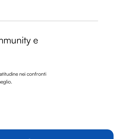
ommunity e
titudine nei confronti
meglio.