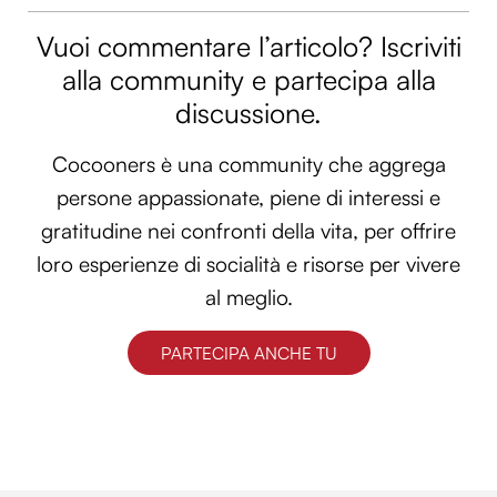
Utilizziamo i cookie per personalizzare contenuti ed
Vuoi commentare l’articolo? Iscriviti
annunci, per fornire funzionalità dei social media e per
alla community e partecipa alla
analizzare il nostro traffico. Condividiamo inoltre
discussione.
informazioni sul modo in cui utilizzi il nostro sito con i
nostri partner che si occupano di analisi dei dati web,
pubblicità e social media, i quali potrebbero combinarle
Cocooners è una community che aggrega
con altre informazioni che hai fornito loro o che hanno
persone appassionate, piene di interessi e
raccolto dal tuo utilizzo dei loro servizi.
gratitudine nei confronti della vita, per offrire
loro esperienze di socialità e risorse per vivere
al meglio.
PARTECIPA ANCHE TU