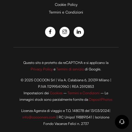
Cookie Policy
Termini e Condizioni
o
Questo sito è protetto da reCAPTCHA e si applicano la
Privacy Policy
e
Termini di servizio
di Google.
© 2025 COCOON Srl | Via A. Calabiana 6, 20139 Milano |
P.IVA 11299540960 | REA 2592853
Impostazioni dei
Cookies
–
Termini e Condizioni
– Le
immagini stock sono parzialmente fornite da
DepositPhotos
Licenza Agenzia di viaggio e T.O. 148078 del 13/03/2024|
info@cocooners.com
| RC Unipol 198891541 | Iscrizione
Fondo Vacanze Felici n. 2737