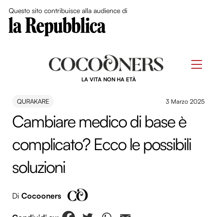
Close Me
Questo sito contribuisce alla audience di
Skip
to
Men
content
LA VITA NON HA ETÀ
QURAKARE
3 Marzo 2025
Cambiare medico di base è
complicato? Ecco le possibili
soluzioni
Di
Cocooners