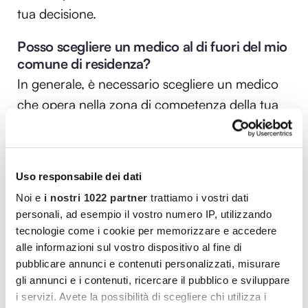
tua decisione.
Posso scegliere un medico al di fuori del mio
comune di residenza?
In generale, è necessario scegliere un medico
che opera nella zona di competenza della tua
ASL. Tuttavia, ci sono eccezioni in caso di
comprovate necessità.
Quanto tempo richiede il cambio del medico
Uso responsabile dei dati
di base?
Noi e
i nostri 1022 partner
trattiamo i vostri dati
Se il processo viene svolto online, il cambio può
personali, ad esempio il vostro numero IP, utilizzando
tecnologie come i cookie per memorizzare e accedere
essere immediato o richiedere pochi giorni
alle informazioni sul vostro dispositivo al fine di
lavorativi. Nei casi tradizionali, i tempi possono
pubblicare annunci e contenuti personalizzati, misurare
essere leggermente più lunghi.
gli annunci e i contenuti, ricercare il pubblico e sviluppare
i servizi. Avete la possibilità di scegliere chi utilizza i