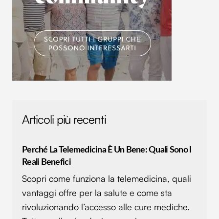
dalla Dichiarazione sui cookie.
Utilizziamo i cookie per personalizzare contenuti ed
annunci, per fornire funzionalità dei social media e per
analizzare il nostro traffico. Condividiamo inoltre
informazioni sul modo in cui utilizzi il nostro sito con i
nostri partner che si occupano di analisi dei dati web,
pubblicità e social media, i quali potrebbero combinarle
con altre informazioni che hai fornito loro o che hanno
raccolto dal tuo utilizzo dei loro servizi.
Articoli più recenti
Perché La Telemedicina È Un Bene: Quali Sono I
Reali Benefici
Scopri come funziona la telemedicina, quali
vantaggi offre per la salute e come sta
rivoluzionando l’accesso alle cure mediche.