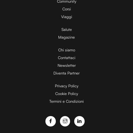
y
Community
Corsi
V
Viaggi
Salute
Magazine
i
Chi siamo
Contattaci
d
Newsletter
Diventa Partner
e
Privacy Policy
Cookie Policy
Termini e Condizioni
o