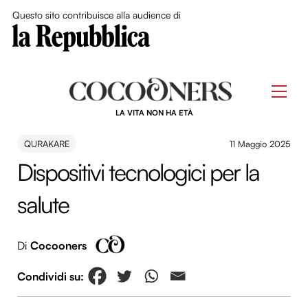
Close Me
Questo sito contribuisce alla audience di
Skip
to
Men
content
LA VITA NON HA ETÀ
QURAKARE
11 Maggio 2025
Dispositivi tecnologici per la
salute
Di
Cocooners