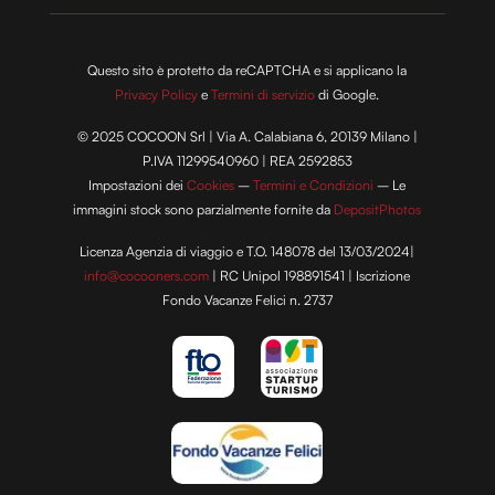
Questo sito è protetto da reCAPTCHA e si applicano la
Privacy Policy
e
Termini di servizio
di Google.
© 2025 COCOON Srl | Via A. Calabiana 6, 20139 Milano |
P.IVA 11299540960 | REA 2592853
Impostazioni dei
Cookies
–
Termini e Condizioni
– Le
immagini stock sono parzialmente fornite da
DepositPhotos
Licenza Agenzia di viaggio e T.O. 148078 del 13/03/2024|
info@cocooners.com
| RC Unipol 198891541 | Iscrizione
Fondo Vacanze Felici n. 2737