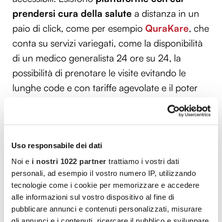
prendersi cura della salute
a distanza in un
paio di click, come per esempio
QuraKare
, che
conta su servizi variegati, come la disponibilità
di un medico generalista 24 ore su 24, la
possibilità di prenotare le visite evitando le
lunghe code e con tariffe agevolate e il poter
contare su percorsi di cura e prevenzione
personalizzati per tutta la famiglia.
Uso responsabile dei dati
Vuoi commentare l’articolo? Iscriviti
Noi e
i nostri 1022 partner
trattiamo i vostri dati
alla community e partecipa alla
personali, ad esempio il vostro numero IP, utilizzando
discussione.
tecnologie come i cookie per memorizzare e accedere
alle informazioni sul vostro dispositivo al fine di
Cocooners è una community che aggrega
pubblicare annunci e contenuti personalizzati, misurare
gli annunci e i contenuti, ricercare il pubblico e sviluppare