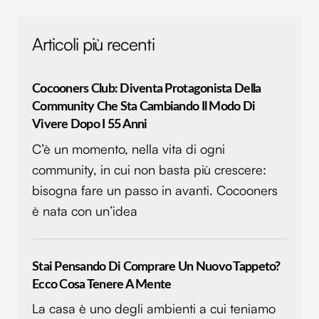
analizzare il nostro traffico. Condividiamo inoltre
informazioni sul modo in cui utilizzi il nostro sito con i
Articoli più recenti
nostri partner che si occupano di analisi dei dati web,
pubblicità e social media, i quali potrebbero combinarle
con altre informazioni che hai fornito loro o che hanno
Cocooners Club: Diventa Protagonista Della
raccolto dal tuo utilizzo dei loro servizi.
Community Che Sta Cambiando Il Modo Di
Vivere Dopo I 55 Anni
C’è un momento, nella vita di ogni
community, in cui non basta più crescere:
bisogna fare un passo in avanti. Cocooners
è nata con un’idea
Stai Pensando Di Comprare Un Nuovo Tappeto?
Ecco Cosa Tenere A Mente
La casa è uno degli ambienti a cui teniamo