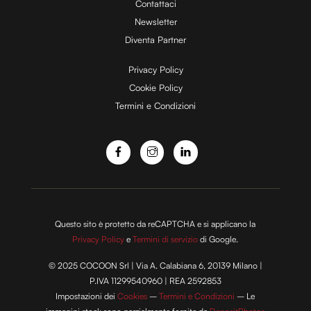
Contattaci
d
Newsletter
Diventa Partner
e
Privacy Policy
Cookie Policy
Termini e Condizioni
o
Questo sito è protetto da reCAPTCHA e si applicano la
Privacy Policy
e
Termini di servizio
di Google.
© 2025 COCOON Srl | Via A. Calabiana 6, 20139 Milano |
P.IVA 11299540960 | REA 2592853
Impostazioni dei
Cookies
–
Termini e Condizioni
– Le