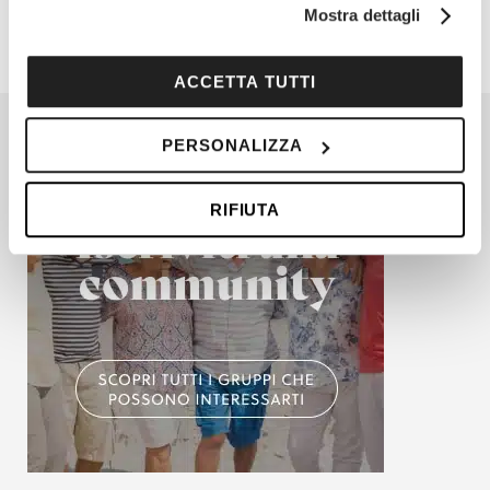
Mostra dettagli
modificare o revocare il proprio consenso in qualsiasi
momento dalla Dichiarazione sui cookie o facendo clic
sull'icona di attivazione della privacy.
ACCETTA TUTTI
Con il tuo consenso, vorremmo anche:
PERSONALIZZA
raccogliere informazioni sulla tua posizione
geografica, con un'approssimazione di qualche
RIFIUTA
metro,
Identificare il tuo dispositivo, scansionandolo
attivamente alla ricerca di caratteristiche specifiche
(impronte digitali).
Approfondisci come vengono elaborati i tuoi dati personali
e imposta le tue preferenze nella
sezione dettagli
. Puoi
modificare o ritirare il tuo consenso in qualsiasi momento
dalla Dichiarazione sui cookie.
Utilizziamo i cookie per personalizzare contenuti ed
annunci, per fornire funzionalità dei social media e per