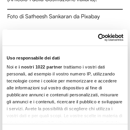
Foto di Satheesh Sankaran da Pixabay
Vuoi commentare l’articolo? Iscriviti
alla community e partecipa alla
discussione.
Uso responsabile dei dati
Noi e
i nostri 1022 partner
trattiamo i vostri dati
Cocooners è una community che aggrega
personali, ad esempio il vostro numero IP, utilizzando
persone appassionate, piene di interessi e
tecnologie come i cookie per memorizzare e accedere
gratitudine nei confronti della vita, per offrire
alle informazioni sul vostro dispositivo al fine di
loro esperienze di socialità e risorse per vivere
pubblicare annunci e contenuti personalizzati, misurare
gli annunci e i contenuti, ricercare il pubblico e sviluppare
al meglio.
i servizi. Avete la possibilità di scegliere chi utilizza i
vostri dati e per quali scopi. Le vostre scelte in materia di
PARTECIPA ANCHE TU
privacy sono applicabili solo su questa proprietà digitale
in cui avete effettuato le vostre scelte. È possibile