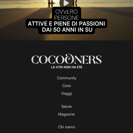
P
l
L
U
o
n
a
m
d
u
e
t
a
d
e
:
1
0
0
.
LA VITA NON HA ETÀ
0
y
0
%
Community
Corsi
V
Viaggi
Salute
Magazine
i
Chi siamo