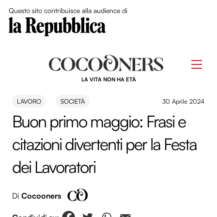
Close Me
Questo sito contribuisce alla audience di
Skip
to
Men
content
LA VITA NON HA ETÀ
LAVORO
SOCIETÀ
30 Aprile 2024
Buon primo maggio: Frasi e
citazioni divertenti per la Festa
dei Lavoratori
Di
Cocooners