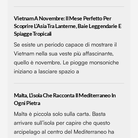
Utilizziamo i cookie per personalizzare contenuti ed
annunci, per fornire funzionalità dei social media e per
Vietnam A Novembre: Il Mese Perfetto Per
analizzare il nostro traffico. Condividiamo inoltre
Scoprire L’Asia Tra Lanterne, Baie Leggendarie E
informazioni sul modo in cui utilizzi il nostro sito con i
Spiagge Tropicali
nostri partner che si occupano di analisi dei dati web,
Se esiste un periodo capace di mostrare il
pubblicità e social media, i quali potrebbero combinarle
Vietnam nella sua veste più affascinante,
con altre informazioni che hai fornito loro o che hanno
raccolto dal tuo utilizzo dei loro servizi.
quello è novembre. Le piogge monsoniche
iniziano a lasciare spazio a
Malta, L’isola Che Racconta Il Mediterraneo In
Ogni Pietra
Malta è piccola solo sulla carta. Basta
arrivare sull’isola per capire che questo
arcipelago al centro del Mediterraneo ha