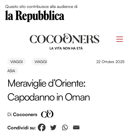
Close Me
Questo sito contribuisce alla audience di
Skip
to
Men
content
LA VITA NON HA ETÀ
VIAGGI
VIAGGI
22 Ottobre 2025
ASIA
Meraviglie d’Oriente:
Capodanno in Oman
Di
Cocooners