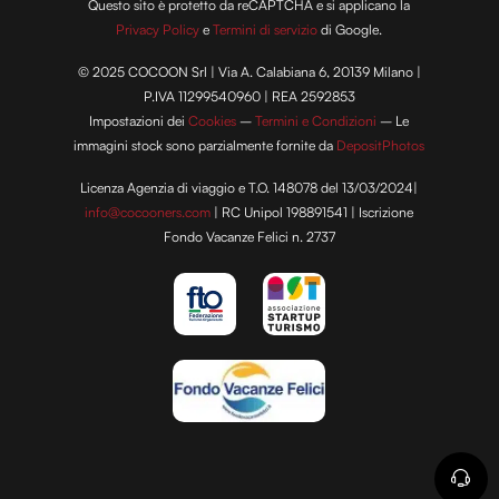
Questo sito è protetto da reCAPTCHA e si applicano la
Privacy Policy
e
Termini di servizio
di Google.
© 2025 COCOON Srl | Via A. Calabiana 6, 20139 Milano |
P.IVA 11299540960 | REA 2592853
Impostazioni dei
Cookies
–
Termini e Condizioni
– Le
immagini stock sono parzialmente fornite da
DepositPhotos
Licenza Agenzia di viaggio e T.O. 148078 del 13/03/2024|
info@cocooners.com
| RC Unipol 198891541 | Iscrizione
Fondo Vacanze Felici n. 2737