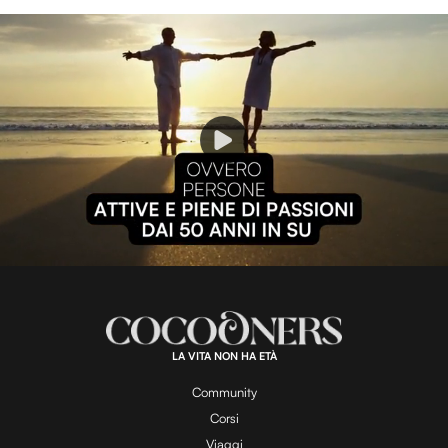
P
l
L
U
o
n
a
m
d
u
e
t
a
d
e
:
1
0
0
.
LA VITA NON HA ETÀ
0
y
0
%
Community
Corsi
Viaggi