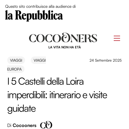
Close Me
Questo sito contribuisce alla audience di
Skip
to
Men
content
LA VITA NON HA ETÀ
VIAGGI
VIAGGI
24 Settembre 2025
EUROPA
I 5 Castelli della Loira
imperdibili: itinerario e visite
guidate
Di
Cocooners