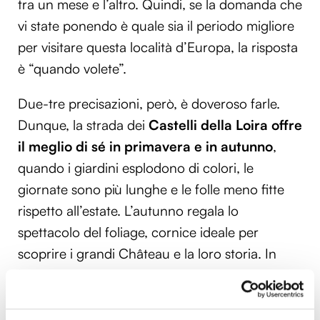
tra un mese e l’altro. Quindi, se la domanda che
vi state ponendo è quale sia il periodo migliore
per visitare questa località d’Europa, la risposta
è “quando volete”.
Due-tre precisazioni, però, è doveroso farle.
Dunque, la strada dei
Castelli della Loira offre
il meglio di sé in primavera e in autunno
,
quando i giardini esplodono di colori, le
giornate sono più lunghe e le folle meno fitte
rispetto all’estate. L’autunno regala lo
spettacolo del foliage, cornice ideale per
scoprire i grandi Château e la loro storia. In
inverno
, molti restano comunque accessibili,
insieme a città e musei della regione: da Tours
ad Angers, fino a Nantes e Orléans. A