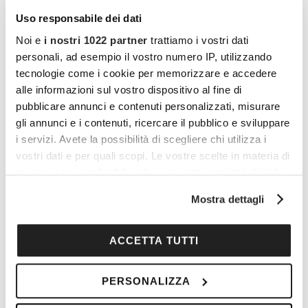
dicembre, poi, Chambord e Chenonceau si
Uso responsabile dei dati
vestono a festa, trasformando la visita in un
Noi e
i nostri 1022 partner
trattiamo i vostri dati
personali, ad esempio il vostro numero IP, utilizzando
viaggio nell’incanto del Natale.
tecnologie come i cookie per memorizzare e accedere
alle informazioni sul vostro dispositivo al fine di
Che cosa aspettate a prenotare?
pubblicare annunci e contenuti personalizzati, misurare
gli annunci e i contenuti, ricercare il pubblico e sviluppare
i servizi. Avete la possibilità di scegliere chi utilizza i
Vuoi commentare l’articolo? Iscriviti
vostri dati e per quali scopi. Le vostre scelte in materia di
alla community e partecipa alla
privacy sono applicabili solo su questa proprietà digitale
discussione.
in cui avete effettuato le vostre scelte. È possibile
Mostra dettagli
modificare o revocare il proprio consenso in qualsiasi
Cocooners è una community che aggrega
momento dalla Dichiarazione sui cookie o facendo clic
persone appassionate, piene di interessi e
sull'icona di attivazione della privacy.
ACCETTA TUTTI
gratitudine nei confronti della vita, per offrire
Con il tuo consenso, vorremmo anche:
loro esperienze di socialità e risorse per vivere
PERSONALIZZA
raccogliere informazioni sulla tua posizione
al meglio.
geografica, con un'approssimazione di qualche