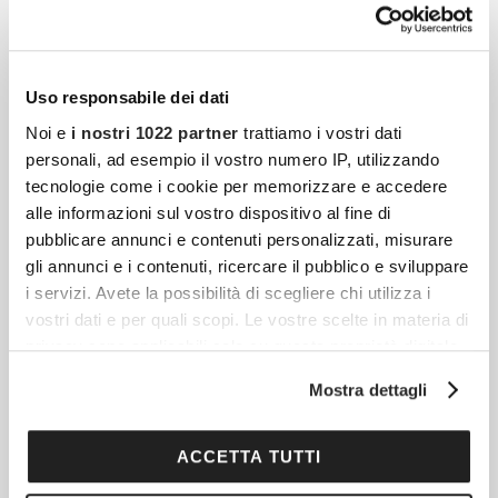
Ci sono viaggi di Capodanno che servono a
cambiare calendario. E poi ci sono viaggi
che cambiano prospettiva. La Tunisia
Uso responsabile dei dati
appartiene alla seconda categoria: vicina
Noi e
i nostri 1022 partner
trattiamo i vostri dati
personali, ad esempio il vostro numero IP, utilizzando
tecnologie come i cookie per memorizzare e accedere
Vietnam A Novembre: Il Mese Perfetto Per
alle informazioni sul vostro dispositivo al fine di
Scoprire L’Asia Tra Lanterne, Baie Leggendarie E
pubblicare annunci e contenuti personalizzati, misurare
Spiagge Tropicali
gli annunci e i contenuti, ricercare il pubblico e sviluppare
Se esiste un periodo capace di mostrare il
i servizi. Avete la possibilità di scegliere chi utilizza i
vostri dati e per quali scopi. Le vostre scelte in materia di
Vietnam nella sua veste più affascinante,
privacy sono applicabili solo su questa proprietà digitale
quello è novembre. Le piogge monsoniche
in cui avete effettuato le vostre scelte. È possibile
iniziano a lasciare spazio a
Mostra dettagli
modificare o revocare il proprio consenso in qualsiasi
momento dalla Dichiarazione sui cookie o facendo clic
sull'icona di attivazione della privacy.
ACCETTA TUTTI
Malta, L’isola Che Racconta Il Mediterraneo In