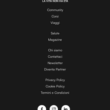
.
LA VITA NON HA ETÀ
0
y
0
%
Community
Corsi
V
Viaggi
Salute
Magazine
i
Chi siamo
Contattaci
d
Newsletter
Diventa Partner
e
Privacy Policy
Cookie Policy
Termini e Condizioni
o