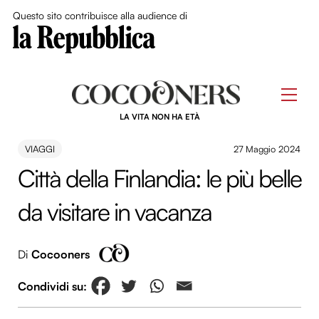
Close Me
Questo sito contribuisce alla audience di
Skip
to
Men
content
LA VITA NON HA ETÀ
VIAGGI
27 Maggio 2024
Città della Finlandia: le più belle
da visitare in vacanza
Di
Cocooners