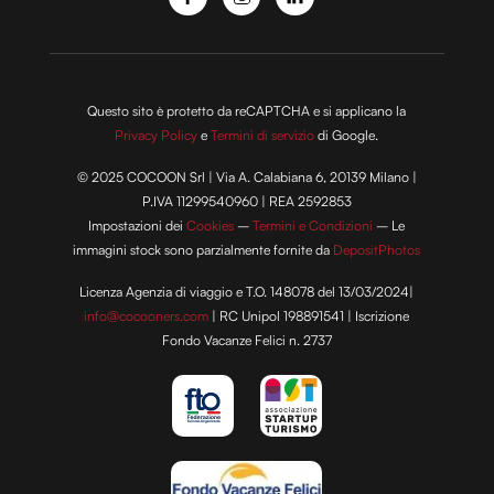
Questo sito è protetto da reCAPTCHA e si applicano la
Privacy Policy
e
Termini di servizio
di Google.
© 2025 COCOON Srl | Via A. Calabiana 6, 20139 Milano |
P.IVA 11299540960 | REA 2592853
Impostazioni dei
Cookies
–
Termini e Condizioni
– Le
immagini stock sono parzialmente fornite da
DepositPhotos
Licenza Agenzia di viaggio e T.O. 148078 del 13/03/2024|
info@cocooners.com
| RC Unipol 198891541 | Iscrizione
Fondo Vacanze Felici n. 2737