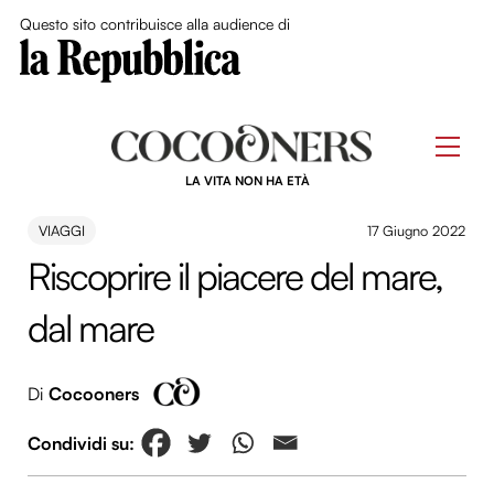
Close Me
Questo sito contribuisce alla audience di
Skip
to
Men
content
LA VITA NON HA ETÀ
VIAGGI
17 Giugno 2022
Riscoprire il piacere del mare,
dal mare
Di
Cocooners