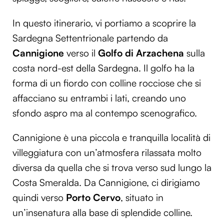
Utilizziamo i cookie per personalizzare contenuti ed
In questo itinerario, vi portiamo a scoprire la
annunci, per fornire funzionalità dei social media e per
analizzare il nostro traffico. Condividiamo inoltre
Sardegna Settentrionale partendo da
informazioni sul modo in cui utilizzi il nostro sito con i
Cannigione
verso il
Golfo di Arzachena
sulla
nostri partner che si occupano di analisi dei dati web,
costa nord-est della Sardegna. Il golfo ha la
pubblicità e social media, i quali potrebbero combinarle
forma di un fiordo con colline rocciose che si
con altre informazioni che hai fornito loro o che hanno
raccolto dal tuo utilizzo dei loro servizi.
affacciano su entrambi i lati, creando uno
sfondo aspro ma al contempo scenografico.
Cannigione è una piccola e tranquilla località di
villeggiatura con un’atmosfera rilassata molto
diversa da quella che si trova verso sud lungo la
Costa Smeralda. Da Cannigione, ci dirigiamo
quindi verso
Porto Cervo
, situato in
un’insenatura alla base di splendide colline.