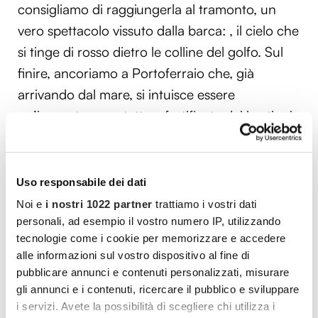
consigliamo di raggiungerla al tramonto, un
vero spettacolo vissuto dalla barca: , il cielo che
si tinge di rosso dietro le colline del golfo. Sul
finire, ancoriamo a Portoferraio che, già
arrivando dal mare, si intuisce essere
un’insenatura protetta e fortificata dai bastioni.
Infine la nostra ultima tappa è San Vincenzo,
una delle località balneari più rinomate della
Toscana ed in particolar modo, del tratto
Uso responsabile dei dati
conosciuto come Costa degli Etruschi.
Noi e
i nostri 1022 partner
trattiamo i vostri dati
personali, ad esempio il vostro numero IP, utilizzando
Nell’area si trovano parchi archeologici e
tecnologie come i cookie per memorizzare e accedere
naturalistici, meta ideale per chi cerca la
alle informazioni sul vostro dispositivo al fine di
pubblicare annunci e contenuti personalizzati, misurare
bellezza ed i profumi della
Maremma
. Ottima
gli annunci e i contenuti, ricercare il pubblico e sviluppare
destinazione per gli amanti del vino (è di queste
i servizi. Avete la possibilità di scegliere chi utilizza i