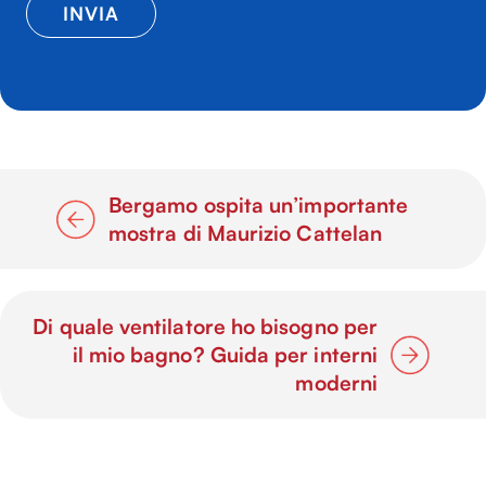
Bergamo ospita un’importante
mostra di Maurizio Cattelan
Di quale ventilatore ho bisogno per
il mio bagno? Guida per interni
moderni