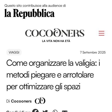
Close Me
Questo sito contribuisce alla audience di
Skip
to
Men
content
LA VITA NON HA ETÀ
VIAGGI
7 Settembre 2025
Come organizzare la valigia: i
metodi piegare e arrotolare
per ottimizzare gli spazi
Di
Cocooners