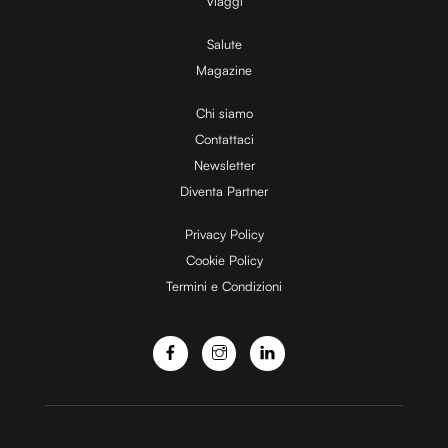
V
Viaggi
Salute
Magazine
i
Chi siamo
Contattaci
d
Newsletter
Diventa Partner
e
Privacy Policy
Cookie Policy
Termini e Condizioni
o