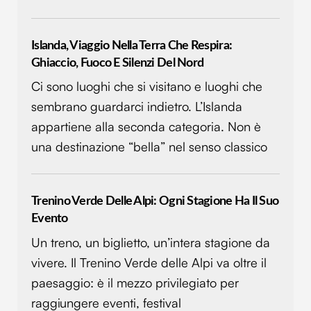
Utilizziamo i cookie per personalizzare contenuti ed
annunci, per fornire funzionalità dei social media e per
Islanda, Viaggio Nella Terra Che Respira:
analizzare il nostro traffico. Condividiamo inoltre
Ghiaccio, Fuoco E Silenzi Del Nord
informazioni sul modo in cui utilizzi il nostro sito con i
Ci sono luoghi che si visitano e luoghi che
nostri partner che si occupano di analisi dei dati web,
sembrano guardarci indietro. L’Islanda
pubblicità e social media, i quali potrebbero combinarle
con altre informazioni che hai fornito loro o che hanno
appartiene alla seconda categoria. Non è
raccolto dal tuo utilizzo dei loro servizi.
una destinazione “bella” nel senso classico
Trenino Verde Delle Alpi: Ogni Stagione Ha Il Suo
Evento
Un treno, un biglietto, un’intera stagione da
vivere. Il Trenino Verde delle Alpi va oltre il
paesaggio: è il mezzo privilegiato per
raggiungere eventi, festival