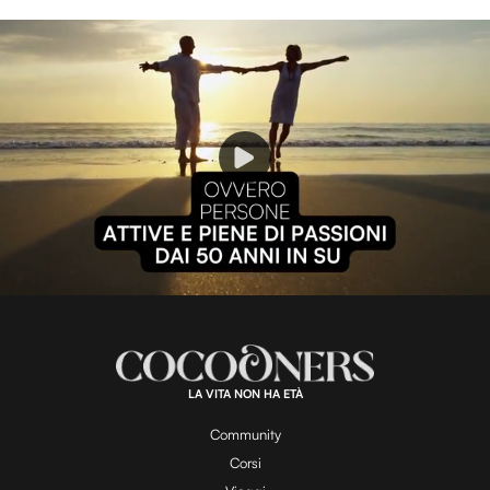
P
l
L
U
o
n
a
m
d
u
e
t
a
d
e
:
1
0
0
.
LA VITA NON HA ETÀ
0
y
0
%
Community
Corsi