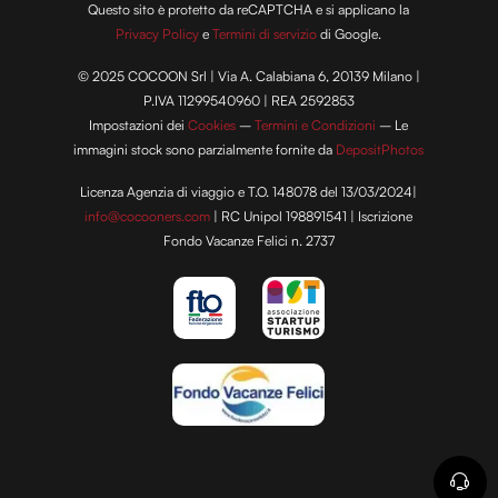
Questo sito è protetto da reCAPTCHA e si applicano la
Privacy Policy
e
Termini di servizio
di Google.
© 2025 COCOON Srl | Via A. Calabiana 6, 20139 Milano |
P.IVA 11299540960 | REA 2592853
Impostazioni dei
Cookies
–
Termini e Condizioni
– Le
immagini stock sono parzialmente fornite da
DepositPhotos
Licenza Agenzia di viaggio e T.O. 148078 del 13/03/2024|
info@cocooners.com
| RC Unipol 198891541 | Iscrizione
Fondo Vacanze Felici n. 2737