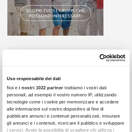
Articoli più recenti
Capodanno In Tunisia: Il Viaggio D’inverno Tra
Uso responsabile dei dati
Mediterraneo, Deserto E Antiche Civiltà
Noi e
i nostri 1022 partner
trattiamo i vostri dati
Ci sono viaggi di Capodanno che servono a
personali, ad esempio il vostro numero IP, utilizzando
tecnologie come i cookie per memorizzare e accedere
cambiare calendario. E poi ci sono viaggi
alle informazioni sul vostro dispositivo al fine di
che cambiano prospettiva. La Tunisia
pubblicare annunci e contenuti personalizzati, misurare
appartiene alla seconda categoria: vicina
gli annunci e i contenuti, ricercare il pubblico e sviluppare
i servizi. Avete la possibilità di scegliere chi utilizza i