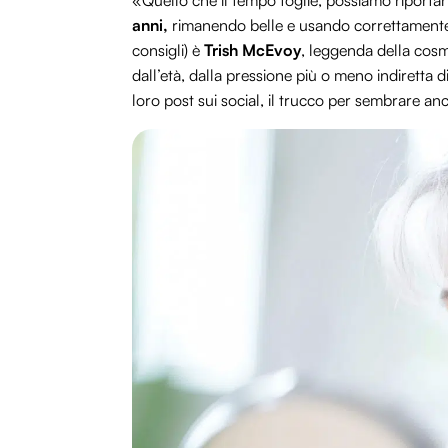
«Quello che il tempo toglie, possiamo riportar
anni,
rimanendo belle e usando correttamente i
consigli) è
Trish McEvoy
, leggenda della cosm
dall’età, dalla pressione più o meno indiretta d
loro post sui social, il trucco per sembrare an