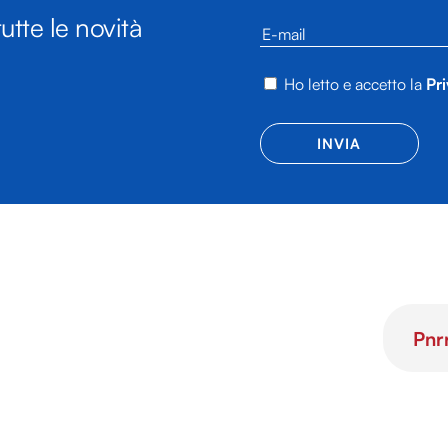
utte le novità
Ho letto e accetto la
Pri
Pnr