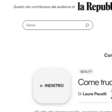
Questo sito contribuisce alla audience di
Skip
to
Cerca
content
Co
BEAUTY
Come trucc
← INDIETRO
Di
Laura Pacelli