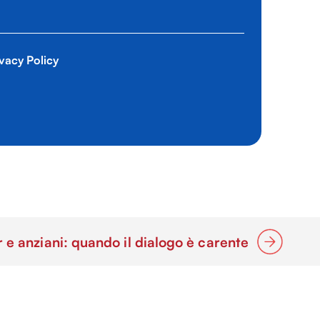
vacy Policy
r e anziani: quando il dialogo è carente