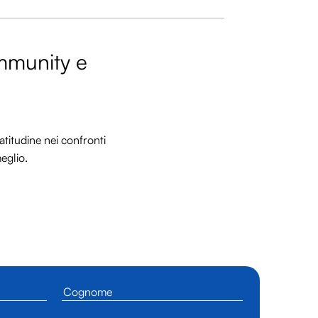
ommunity e
titudine nei confronti
meglio.