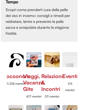
Tempo
Scopri come prenderti cura della pelle
del viso in inverno: consigli e rimedi per
reidratare, lenire e prevenire la pelle
secca e screpolata durante la stagione
fredda
Cocooners
Viaggi,
Relazioni
Eventi
Vacanze,
&
11.338 membri
214
Gite
Incontri
membri
427 membri
331 membri