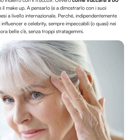
lo indietro con il trucco». Ovvero
come truccarsi a 60
l make up. A pensarlo (e a dimostrarlo con i suoi
esi a livello internazionale. Perché, indipendentemente
i influencer e celebrity, sempre impeccabili (o quasi) nei
cora belle c’è, senza troppi stratagemmi.