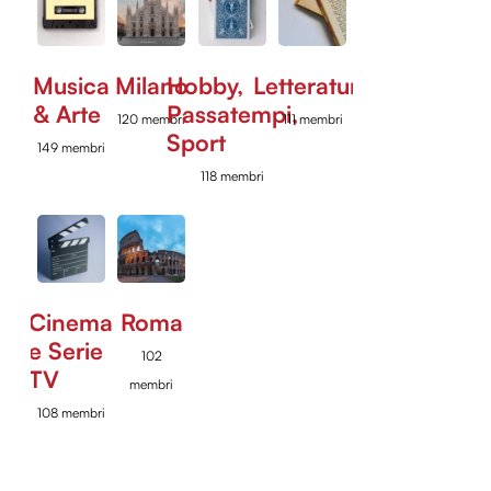
Musica
Milano
Hobby,
Letteratura
& Arte
Passatempi,
120 membri
111 membri
Sport
149 membri
118 membri
Cinema
Roma
e Serie
102
TV
membri
108 membri