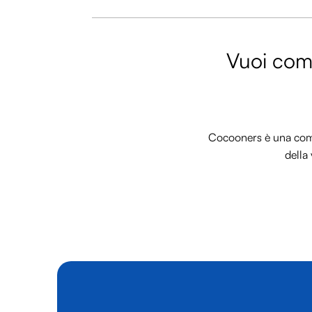
Vuoi comm
Cocooners è una commu
della 