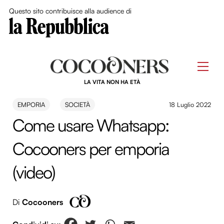
Close Me
Questo sito contribuisce alla audience di
Skip
to
Men
content
LA VITA NON HA ETÀ
EMPORIA
SOCIETÀ
18 Luglio 2022
Come usare Whatsapp:
Cocooners per emporia
(video)
Di
Cocooners