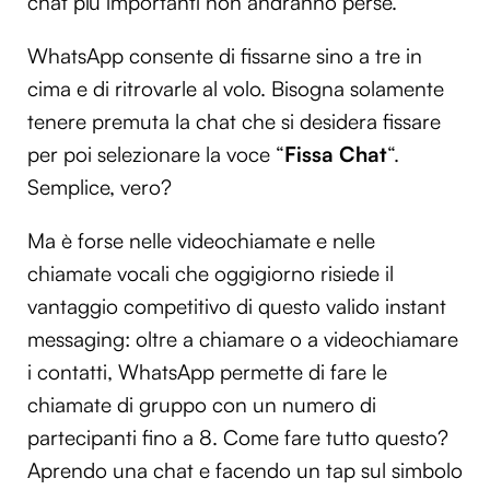
chat più importanti non andranno perse.
Utilizziamo i cookie per personalizzare contenuti ed
annunci, per fornire funzionalità dei social media e per
WhatsApp consente di fissarne sino a tre in
analizzare il nostro traffico. Condividiamo inoltre
cima e di ritrovarle al volo. Bisogna solamente
informazioni sul modo in cui utilizzi il nostro sito con i
tenere premuta la chat che si desidera fissare
nostri partner che si occupano di analisi dei dati web,
per poi selezionare la voce “
Fissa Chat
“.
pubblicità e social media, i quali potrebbero combinarle
con altre informazioni che hai fornito loro o che hanno
Semplice, vero?
raccolto dal tuo utilizzo dei loro servizi.
Ma è forse nelle videochiamate e nelle
chiamate vocali che oggigiorno risiede il
vantaggio competitivo di questo valido instant
messaging: oltre a chiamare o a videochiamare
i contatti, WhatsApp permette di fare le
chiamate di gruppo con un numero di
partecipanti fino a 8. Come fare tutto questo?
Aprendo una chat e facendo un tap sul simbolo