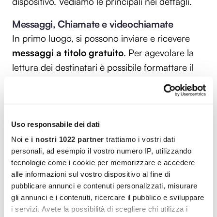
dispositivo. Vediamo le principali nei dettagli.
Messaggi, Chiamate e videochiamate
In primo luogo, si possono inviare e ricevere
messaggi a titolo gratuito
. Per agevolare la
lettura dei destinatari è possibile formattare il
testo: inserendo due asterischi prima e dopo la
parola (es. *parola*), verrà inserito il
grassetto
.
I due trattini bassi al posto degli asterischi (es.
parola) permettono di scrivere in
corsivo
.
Uso responsabile dei dati
Infine, con le due tildi (es. (~parola~), si potrà
Noi e
i nostri 1022 partner
trattiamo i vostri dati
personali, ad esempio il vostro numero IP, utilizzando
scrivere in
barrato
.
tecnologie come i cookie per memorizzare e accedere
alle informazioni sul vostro dispositivo al fine di
Degna di nota è anche la
conservazione dei
pubblicare annunci e contenuti personalizzati, misurare
messaggi più importanti
. Nel corso di una
gli annunci e i contenuti, ricercare il pubblico e sviluppare
chat, si può decidere di salvare un messaggio,
i servizi. Avete la possibilità di scegliere chi utilizza i