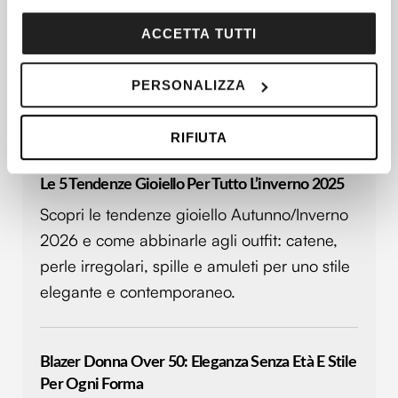
momento dalla Dichiarazione sui cookie o facendo clic
sull'icona di attivazione della privacy.
ACCETTA TUTTI
Con il tuo consenso, vorremmo anche:
PERSONALIZZA
raccogliere informazioni sulla tua posizione
geografica, con un'approssimazione di qualche
Articoli più recenti
RIFIUTA
metro,
Identificare il tuo dispositivo, scansionandolo
attivamente alla ricerca di caratteristiche specifiche
Le 5 Tendenze Gioiello Per Tutto L’inverno 2025
(impronte digitali).
Scopri le tendenze gioiello Autunno/Inverno
Approfondisci come vengono elaborati i tuoi dati personali
2026 e come abbinarle agli outfit: catene,
e imposta le tue preferenze nella
sezione dettagli
. Puoi
perle irregolari, spille e amuleti per uno stile
modificare o ritirare il tuo consenso in qualsiasi momento
elegante e contemporaneo.
dalla Dichiarazione sui cookie.
Utilizziamo i cookie per personalizzare contenuti ed
annunci, per fornire funzionalità dei social media e per
Blazer Donna Over 50: Eleganza Senza Età E Stile
analizzare il nostro traffico. Condividiamo inoltre
Per Ogni Forma