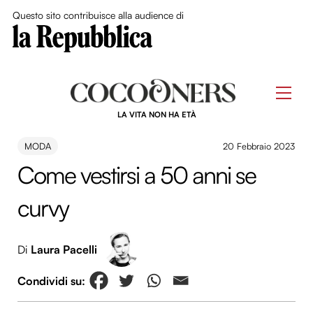
Close Me
Questo sito contribuisce alla audience di
Skip
to
Men
content
LA VITA NON HA ETÀ
MODA
20 Febbraio 2023
Come vestirsi a 50 anni se
curvy
Di
Laura Pacelli