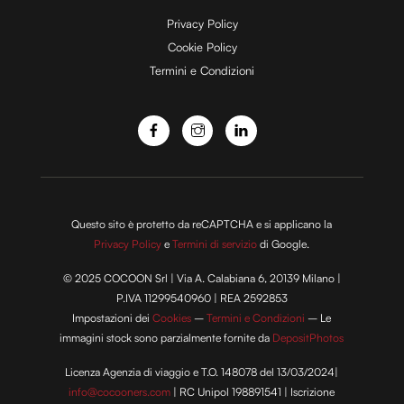
e
Privacy Policy
Cookie Policy
Termini e Condizioni
o
Questo sito è protetto da reCAPTCHA e si applicano la
Privacy Policy
e
Termini di servizio
di Google.
© 2025 COCOON Srl | Via A. Calabiana 6, 20139 Milano |
P.IVA 11299540960 | REA 2592853
Impostazioni dei
Cookies
–
Termini e Condizioni
– Le
immagini stock sono parzialmente fornite da
DepositPhotos
Licenza Agenzia di viaggio e T.O. 148078 del 13/03/2024|
info@cocooners.com
| RC Unipol 198891541 | Iscrizione