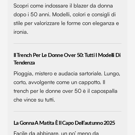
informazioni sul modo in cui utilizzi il nostro sito con i
Scopri come indossare il blazer da donna
nostri partner che si occupano di analisi dei dati web,
dopo i 50 anni. Modelli, colori e consigli di
pubblicità e social media, i quali potrebbero combinarle
con altre informazioni che hai fornito loro o che hanno
stile per valorizzare le forme con eleganza e
raccolto dal tuo utilizzo dei loro servizi.
ironia.
Il Trench Per Le Donne Over 50: Tutti I Modelli Di
Tendenza
Pioggia, mistero e audacia sartoriale. Lungo,
corto, avvolgente come un cappotto. Il
trench per le donne over 50 è il capospalla
che vince su tutti.
La Gonna A Matita È Il Capo Dell’autunno 2025
Facile da abbinare, un po’ meno da