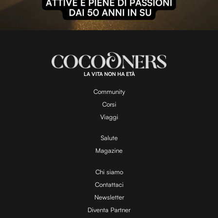
l
L
U
o
n
a
m
d
u
e
t
a
d
e
:
1
0
0
.
LA VITA NON HA ETÀ
0
y
0
%
Community
Corsi
V
Viaggi
Salute
Magazine
i
Chi siamo
Contattaci
d
Newsletter
Diventa Partner