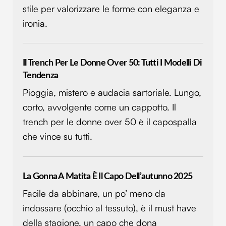
nostri partner che si occupano di analisi dei dati web,
stile per valorizzare le forme con eleganza e
pubblicità e social media, i quali potrebbero combinarle
ironia.
con altre informazioni che hai fornito loro o che hanno
raccolto dal tuo utilizzo dei loro servizi.
Il Trench Per Le Donne Over 50: Tutti I Modelli Di
Tendenza
Pioggia, mistero e audacia sartoriale. Lungo,
corto, avvolgente come un cappotto. Il
trench per le donne over 50 è il capospalla
che vince su tutti.
La Gonna A Matita È Il Capo Dell’autunno 2025
Facile da abbinare, un po’ meno da
indossare (occhio al tessuto), è il must have
della stagione, un capo che dona