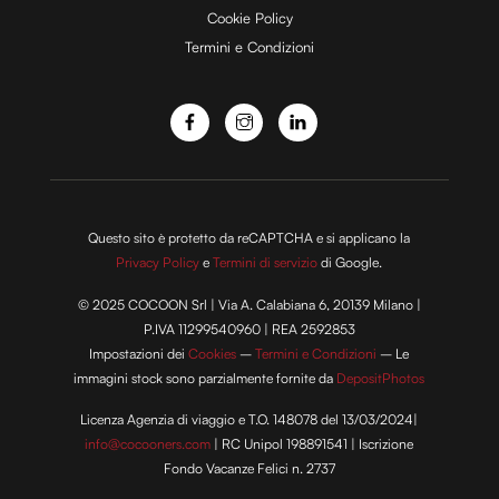
Cookie Policy
Termini e Condizioni
o
Questo sito è protetto da reCAPTCHA e si applicano la
Privacy Policy
e
Termini di servizio
di Google.
© 2025 COCOON Srl | Via A. Calabiana 6, 20139 Milano |
P.IVA 11299540960 | REA 2592853
Impostazioni dei
Cookies
–
Termini e Condizioni
– Le
immagini stock sono parzialmente fornite da
DepositPhotos
Licenza Agenzia di viaggio e T.O. 148078 del 13/03/2024|
info@cocooners.com
| RC Unipol 198891541 | Iscrizione
Fondo Vacanze Felici n. 2737