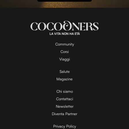
l
L
U
o
n
a
m
d
u
e
t
a
d
e
:
1
0
0
.
LA VITA NON HA ETÀ
0
y
0
%
Community
Corsi
V
Viaggi
Salute
Magazine
i
Chi siamo
Contattaci
d
Newsletter
Diventa Partner
e
Privacy Policy