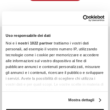
Uso responsabile dei dati
Noi e
i nostri 1022 partner
trattiamo i vostri dati
personali, ad esempio il vostro numero IP, utilizzando
tecnologie come i cookie per memorizzare e accedere
alle informazioni sul vostro dispositivo al fine di
pubblicare annunci e contenuti personalizzati, misurare
gli annunci e i contenuti, ricercare il pubblico e sviluppare
i servizi. Avete la possibilità di scegliere chi utilizza i
vostri dati e per quali scopi. Le vostre scelte in materia di
privacy sono applicabili solo su questa proprietà digitale
in cui avete effettuato le vostre scelte. È possibile
Mostra dettagli
modificare o revocare il proprio consenso in qualsiasi
momento dalla Dichiarazione sui cookie o facendo clic