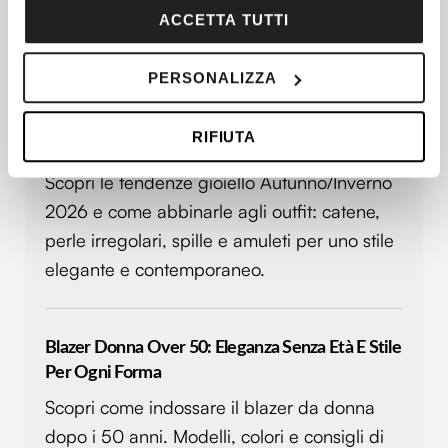
sull'icona di attivazione della privacy.
ACCETTA TUTTI
Con il tuo consenso, vorremmo anche:
PERSONALIZZA
Articoli più recenti
raccogliere informazioni sulla tua posizione
geografica, con un'approssimazione di qualche
RIFIUTA
metro,
Le 5 Tendenze Gioiello Per Tutto L’inverno 2025
Identificare il tuo dispositivo, scansionandolo
Scopri le tendenze gioiello Autunno/Inverno
attivamente alla ricerca di caratteristiche specifiche
2026 e come abbinarle agli outfit: catene,
(impronte digitali).
perle irregolari, spille e amuleti per uno stile
Approfondisci come vengono elaborati i tuoi dati personali
e imposta le tue preferenze nella
sezione dettagli
. Puoi
elegante e contemporaneo.
modificare o ritirare il tuo consenso in qualsiasi momento
dalla Dichiarazione sui cookie.
Blazer Donna Over 50: Eleganza Senza Età E Stile
Utilizziamo i cookie per personalizzare contenuti ed
Per Ogni Forma
annunci, per fornire funzionalità dei social media e per
Scopri come indossare il blazer da donna
analizzare il nostro traffico. Condividiamo inoltre
informazioni sul modo in cui utilizzi il nostro sito con i
dopo i 50 anni. Modelli, colori e consigli di