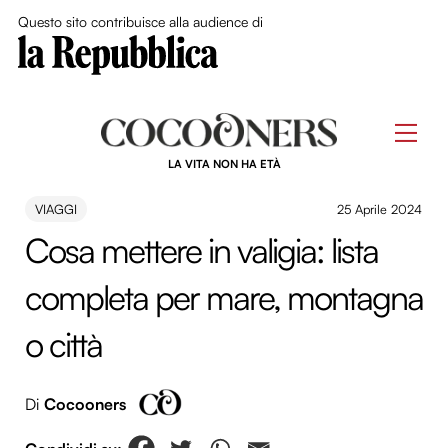
Close Me
Questo sito contribuisce alla audience di
Skip
to
Men
content
LA VITA NON HA ETÀ
VIAGGI
25 Aprile 2024
Cosa mettere in valigia: lista
completa per mare, montagna
o città
Di
Cocooners