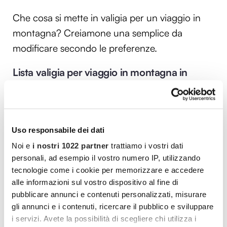
Che cosa si mette in valigia per un viaggio in
montagna? Creiamone una semplice da
modificare secondo le preferenze.
Lista valigia per viaggio in montagna in
primavera-estate
Documenti;
Denaro;
Uso responsabile dei dati
Occhiali da vista e occhiali da sole;
Noi e
i nostri 1022 partner
trattiamo i vostri dati
personali, ad esempio il vostro numero IP, utilizzando
Crema protettiva;
tecnologie come i cookie per memorizzare e accedere
alle informazioni sul vostro dispositivo al fine di
Borraccia per l’acqua;
pubblicare annunci e contenuti personalizzati, misurare
Giacca k-way antipioggia e antivento;
gli annunci e i contenuti, ricercare il pubblico e sviluppare
i servizi. Avete la possibilità di scegliere chi utilizza i
Sacchetto per portare i vari rifiuti a valle;