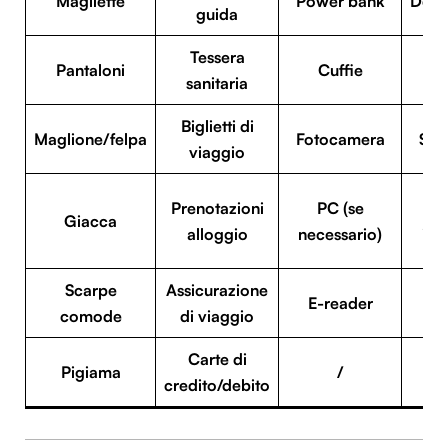
Magliette
Power bank
Deod
guida
Tessera
B
Pantaloni
Cuffie
sanitaria
sc
Biglietti di
Maglione/felpa
Fotocamera
Sh
viaggio
Prenotazioni
PC (se
C
Giacca
alloggio
necessario)
idr
Scarpe
Assicurazione
E-reader
Pe
comode
di viaggio
Carte di
Pigiama
/
P
credito/debito