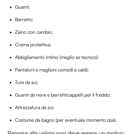
Guanti;
Utilizziamo i cookie per personalizzare contenuti ed
annunci, per fornire funzionalità dei social media e per
Berretto;
analizzare il nostro traffico. Condividiamo inoltre
informazioni sul modo in cui utilizzi il nostro sito con i
Zaino con cambio;
nostri partner che si occupano di analisi dei dati web,
pubblicità e social media, i quali potrebbero combinarle
Crema protettiva;
con altre informazioni che hai fornito loro o che hanno
Abbigliamento intimo (meglio se tecnico);
raccolto dal tuo utilizzo dei loro servizi.
Pantaloni e maglioni comodi e caldi;
Tuta da sci;
Guanti da neve e berretti/cappelli per il freddo;
Attrezzatura da sci;
Costume da bagno (per eventuale momento spa).
Pensare alla valigia non deve essere un motivo