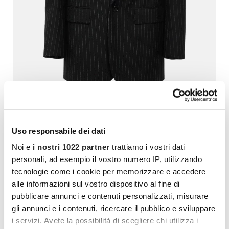
Blazer di Saint Laurent in lana vergine con una silhouette
monopetto, revers classico e design gessato. Prezzo:
2.690 €
Uso responsabile dei dati
Noi e
i nostri 1022 partner
trattiamo i vostri dati
#7. Scarpe
personali, ad esempio il vostro numero IP, utilizzando
tecnologie come i cookie per memorizzare e accedere
Le pumps slingback sono comode e se
alle informazioni sul vostro dispositivo al fine di
acquistate con criterio sono anche un pezzo da
pubblicare annunci e contenuti personalizzati, misurare
90. Come quelle di Gucci che aggiungeranno
gli annunci e i contenuti, ricercare il pubblico e sviluppare
un tocco rétro alla sua collezione di calzature. Il
i servizi. Avete la possibilità di scegliere chi utilizza i