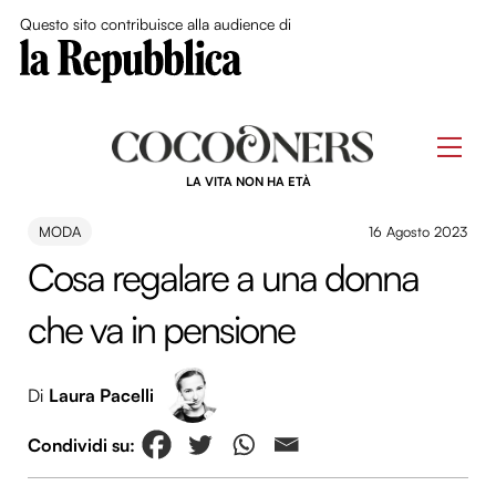
Close Me
Questo sito contribuisce alla audience di
Skip
to
Men
content
LA VITA NON HA ETÀ
MODA
16 Agosto 2023
Cosa regalare a una donna
che va in pensione
Di
Laura Pacelli