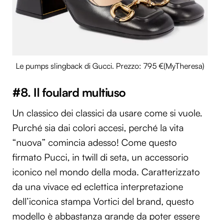
Utilizziamo i cookie per personalizzare contenuti ed
annunci, per fornire funzionalità dei social media e per
analizzare il nostro traffico. Condividiamo inoltre
informazioni sul modo in cui utilizzi il nostro sito con i
nostri partner che si occupano di analisi dei dati web,
Le pumps slingback di Gucci. Prezzo: 795 €(MyTheresa)
pubblicità e social media, i quali potrebbero combinarle
con altre informazioni che hai fornito loro o che hanno
#8. Il foulard multiuso
raccolto dal tuo utilizzo dei loro servizi.
Un classico dei classici da usare come si vuole.
Purché sia dai colori accesi, perché la vita
“nuova” comincia adesso! Come questo
firmato Pucci, in twill di seta, un accessorio
iconico nel mondo della moda. Caratterizzato
da una vivace ed eclettica interpretazione
dell’iconica stampa Vortici del brand, questo
modello è abbastanza grande da poter essere