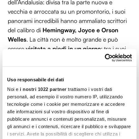
dell’Andalusia: divisa tra la parte nuova e
vecchia e arroccata su un promontorio, i suoi
panorami incredibili hanno ammaliato scrittori
del calibro di
Hemingway, Joyce e Orson
Welles
. La città non è molto grande e può
essere
visitata a piedi in un giorno
: tra i suoi
luoghi più iconici spiccano il ponte Nuovo, il
giardino del Palacio Mondragón, la Plaza
Duquesa de Parcent, la porta della Almocabar
Uso responsabile dei dati
e Plaza de Toros, nota come la patria della
Noi e
i nostri 1022 partner
trattiamo i vostri dati
corrida moderna, visto che presenta un’arena
personali, ad esempio il vostro numero IP, utilizzando
in stile neoclassico, in cui è presente anche il
tecnologie come i cookie per memorizzare e accedere
alle informazioni sul vostro dispositivo al fine di
museo Taurino, dedicato alle famiglie dei toreri
pubblicare annunci e contenuti personalizzati, misurare
della città.
gli annunci e i contenuti, ricercare il pubblico e sviluppare
i servizi. Avete la possibilità di scegliere chi utilizza i
Coloro che sono in cerca di una località di