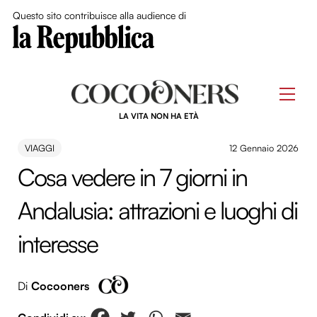
Close Me
Questo sito contribuisce alla audience di
Skip
to
Men
content
LA VITA NON HA ETÀ
VIAGGI
12 Gennaio 2026
Cosa vedere in 7 giorni in
Andalusia: attrazioni e luoghi di
interesse
Di
Cocooners