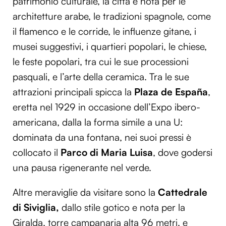
patrimonio culturale, la città è nota per le
architetture arabe, le tradizioni spagnole, come
il flamenco e le corride, le influenze gitane, i
musei suggestivi, i quartieri popolari, le chiese,
le feste popolari, tra cui le sue processioni
pasquali, e l’arte della ceramica. Tra le sue
attrazioni principali spicca la
Plaza de España
,
eretta nel 1929 in occasione dell’Expo ibero-
americana, dalla la forma simile a una U:
dominata da una fontana, nei suoi pressi è
collocato il
Parco di Maria Luisa
, dove godersi
una pausa rigenerante nel verde.
Altre meraviglie da visitare sono la
Cattedrale
di Siviglia,
dallo stile gotico e nota per la
Giralda, torre campanaria alta 96 metri, e