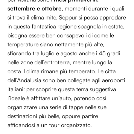
Utilizziamo i cookie per personalizzare contenuti ed
settembre e ottobre
, momenti durante i quali
annunci, per fornire funzionalità dei social media e per
si trova il clima mite. Seppur si possa approdare
analizzare il nostro traffico. Condividiamo inoltre
in questa fantastica regione spagnola in estate,
informazioni sul modo in cui utilizzi il nostro sito con i
bisogna essere ben consapevoli di come le
nostri partner che si occupano di analisi dei dati web,
pubblicità e social media, i quali potrebbero combinarle
temperature siano nettamente più alte,
con altre informazioni che hai fornito loro o che hanno
sfiorando tra luglio e agosto anche i 45 gradi
raccolto dal tuo utilizzo dei loro servizi.
nelle zone dell’entroterra, mentre lungo la
costa il clima rimane più temperato. Le città
dell’Andalusia sono ben collegate agli aeroporti
italiani: per scoprire questa terra suggestiva
l’ideale è affittare un’auto, potendo così
organizzare una serie di tappe nelle sue
destinazioni più belle, oppure partire
affidandosi a un tour organizzato.