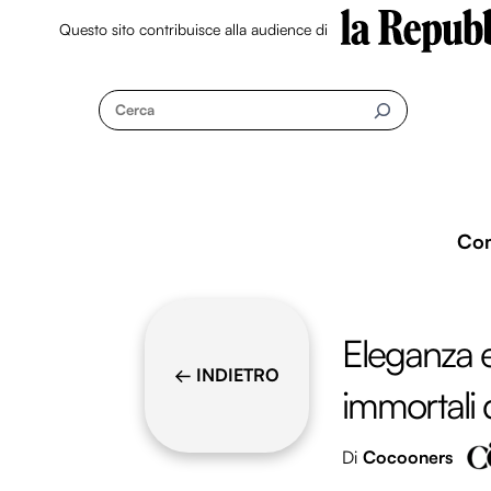
Questo sito contribuisce alla audience di
Skip
to
Cerca
content
Co
Eleganza e f
← INDIETRO
immortali 
Di
Cocooners