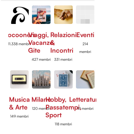
Cocooners
Viaggi,
Relazioni
Eventi
Vacanze,
&
11.338 membri
214
Gite
Incontri
membri
427 membri
331 membri
Musica
Milano
Hobby,
Letteratura
& Arte
Passatempi,
120 membri
111 membri
Sport
149 membri
118 membri