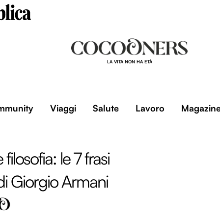
LA VITA NON HA ETÀ
mmunity
Viaggi
Salute
Lavoro
Magazin
ilosofia: le 7 frasi
di Giorgio Armani