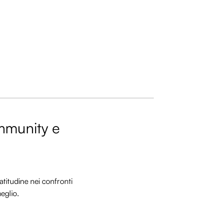
ommunity e
titudine nei confronti
meglio.