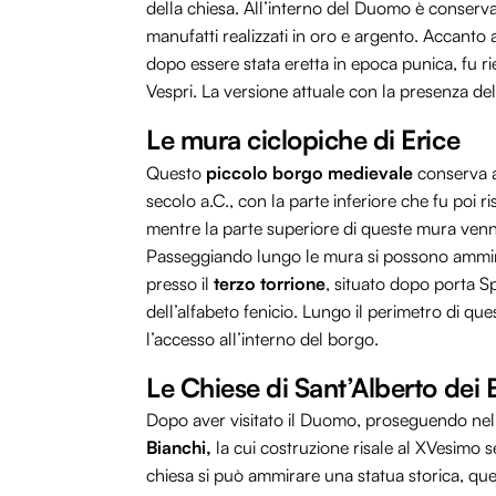
della chiesa. All’interno del Duomo è conserva
manufatti realizzati in oro e argento. Accanto 
dopo essere stata eretta in epoca punica, fu r
Vespri. La versione attuale con la presenza dell
Le mura ciclopiche di Erice
Questo
piccolo borgo medievale
conserva an
secolo a.C., con la parte inferiore che fu poi 
mentre la parte superiore di queste mura ven
Passeggiando lungo le mura si possono ammira
presso il
terzo torrione
, situato dopo porta Spa
dell’alfabeto fenicio. Lungo il perimetro di q
l’accesso all’interno del borgo.
Le Chiese di Sant’Alberto dei 
Dopo aver visitato il Duomo, proseguendo nel 
Bianchi,
la cui costruzione risale al XVesimo s
chiesa si può ammirare una statua storica, quell