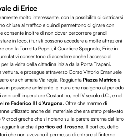
le di Erice
ramente molto interessante, con la possibilità di districarsi
sono chiuse al traffico e quindi permettono di girare con
ice consente inoltre di non dover percorrere grandi
tare in loco, i turisti possono accedere a molte attrazioni
re con la Torretta Pepoli, il Quartiere Spagnolo, Erice in
 cumulativi consentono di accedere anche l’accesso al
i per la visita della cittadina inizia dalla Porta Trapani,
ia vettura, e prosegue attraverso Corso Vittorio Emanuele
assato era chiamata Via regia. Raggiunta
Piazza Matrice
è
va in posizione antistante le mura che risalgono al periodo
i anni dell’imperatore Costantino, nel IV secolo d.C., e nel
del
re Federico III d’Aragona.
Oltre che marmo di
nne utilizzato anche del materiale che era stato prelevato
 9 croci greche che si notano sulla parete esterna dal lato
o aggiunti anche il
portico ed il rosone
. Il portico, detto
ori che non avevano il permesso di entrare all’interno