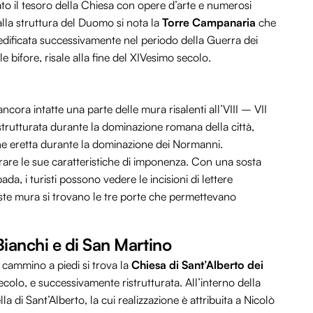
to il tesoro della Chiesa con opere d’arte e numerosi
alla struttura del Duomo si nota la
Torre Campanaria
che
iedificata successivamente nel periodo della Guerra dei
e bifore, risale alla fine del XIVesimo secolo.
cora intatte una parte delle mura risalenti all’VIII – VII
ristrutturata durante la dominazione romana della città,
ne eretta durante la dominazione dei Normanni.
re le sue caratteristiche di imponenza. Con una sosta
da, i turisti possono vedere le incisioni di lettere
ueste mura si trovano le tre porte che permettevano
Bianchi e di San Martino
cammino a piedi si trova la
Chiesa di Sant’Alberto dei
ecolo, e successivamente ristrutturata. All’interno della
a di Sant’Alberto, la cui realizzazione è attribuita a Nicolò