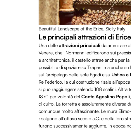
Beautiful Landscape of the Erice, Sicily Italy
Le principali attrazioni di Erice
Una delle
attrazioni principali
da ammirare dur
Venere, che i Normanni edificarono sui preesist
e architettonica, il castello attrae anche per l
possibilità di spaziare su Trapani ma anche su M
sull’arcipelago delle isole Egadi e su
Ustica e 
Re Federico, la cui costruzione risale all’epoca
si può raggiungere salendo 108 scalini. Altra to
1870 per volontà del
Conte Agostino Pepoli
di culto. La torretta è assolutamente diversa da
comunque molto affascinante. Le mura Elimo
risalgono all’ottavo secolo a.C. e nella loro s
furono successivamente aggiunte, in epoca no