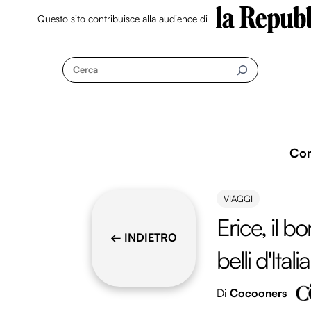
Questo sito contribuisce alla audience di
Skip
to
Cerca
content
Co
VIAGGI
Erice, il b
← INDIETRO
belli d'Italia
Di
Cocooners