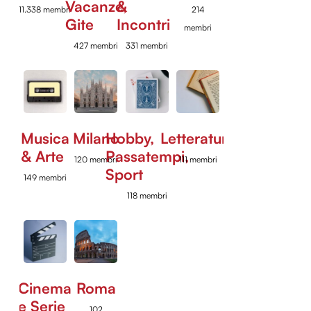
Vacanze,
&
11.338 membri
214
Gite
Incontri
membri
427 membri
331 membri
Musica
Milano
Hobby,
Letteratura
& Arte
Passatempi,
120 membri
111 membri
Sport
149 membri
118 membri
Cinema
Roma
e Serie
102