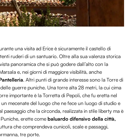
ante una visita ad Erice è sicuramente il castello di
enti ruderi di un santuario. Oltre alla sua valenza storica
a vista panoramica che si può godere dall’alto con la
arsala e, nei giorni di maggiore visibilità, anche
Pantelleria
. Altri punti di grande interesse sono la Torre di
 delle guerre puniche. Una torre alta 28 metri, la cui cima
rre importante è la Torretta di Pepoli, che fu eretta nel
, un mecenate del luogo che ne fece un luogo di studio e
l paesaggio che la circonda, realizzata in stile liberty ma è
-Puniche, erette come
baluardo difensivo della città,
truttura che comprendeva cunicoli, scale e passaggi,
rmanna, tre porte.