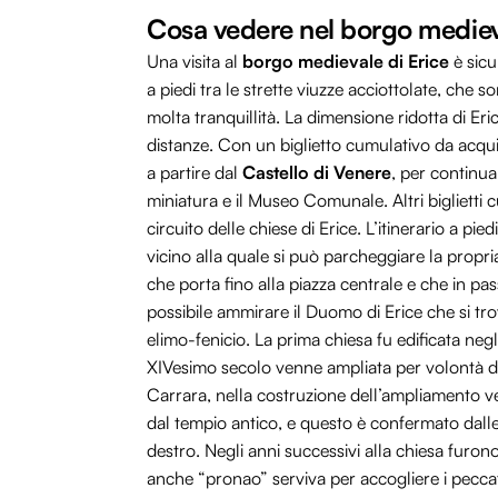
Cosa vedere nel borgo medieva
Una visita al
borgo medievale di Erice
è sicu
a piedi tra le strette viuzze acciottolate, che 
molta tranquillità. La dimensione ridotta di Er
distanze. Con un biglietto cumulativo da acquis
a partire dal
Castello di Venere
, per continua
miniatura e il Museo Comunale. Altri biglietti
circuito delle chiese di Erice. L’itinerario a pied
vicino alla quale si può parcheggiare la propr
che porta fino alla piazza centrale e che in p
possibile ammirare il Duomo di Erice che si tro
elimo-fenicio. La prima chiesa fu edificata negl
XIVesimo secolo venne ampliata per volontà 
Carrara, nella costruzione dell’ampliamento ve
dal tempio antico, e questo è confermato dalle
destro. Negli anni successivi alla chiesa furon
anche “pronao” serviva per accogliere i peccat