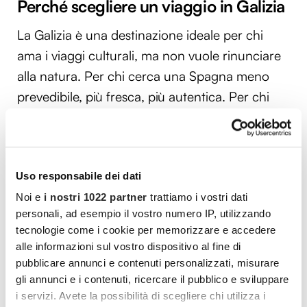
Perché scegliere un viaggio in Galizia
La Galizia è una destinazione ideale per chi
ama i viaggi culturali, ma non vuole rinunciare
alla natura. Per chi cerca una Spagna meno
prevedibile, più fresca, più autentica. Per chi
desidera un itinerario capace di alternare città
storiche, borghi marinari, paesaggi costieri,
navigazioni, degustazioni e momenti di
Uso responsabile dei dati
contemplazione.
Noi e
i nostri 1022 partner
trattiamo i vostri dati
È anche una meta perfetta per viaggiare fuori
personali, ad esempio il vostro numero IP, utilizzando
tecnologie come i cookie per memorizzare e accedere
dagli stereotipi: qui non si viene per “vedere
alle informazioni sul vostro dispositivo al fine di
tutto”, ma per entrare in un ritmo diverso. La
pubblicare annunci e contenuti personalizzati, misurare
Galizia chiede attenzione. Va ascoltata nel
gli annunci e i contenuti, ricercare il pubblico e sviluppare
vento, assaggiata nei piatti di mare, osservata
i servizi. Avete la possibilità di scegliere chi utilizza i