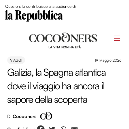
Close Me
Questo sito contribuisce alla audience di
Skip
to
Men
content
LA VITA NON HA ETÀ
VIAGGI
19 Maggio 2026
Galizia, la Spagna atlantica
dove il viaggio ha ancora il
sapore della scoperta
Di
Cocooners