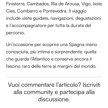
Finisterre, Cambados, Ría de Arousa, Vigo, Isole
Utilizziamo i cookie per personalizzare contenuti ed
Cíes, Combarro e Pontevedra. Il viaggio
annunci, per fornire funzionalità dei social media e per
analizzare il nostro traffico. Condividiamo inoltre
include visite guidate, navigazioni, degustazioni
informazioni sul modo in cui utilizzi il nostro sito con i
e l’accompagnatore per tutta la durata del
nostri partner che si occupano di analisi dei dati web,
percorso.
pubblicità e social media, i quali potrebbero combinarle
con altre informazioni che hai fornito loro o che hanno
Un’occasione per scoprire una Spagna meno
raccolto dal tuo utilizzo dei loro servizi.
conosciuta, più intima e sorprendente: quella
che guarda l’Atlantico e conserva ancora il
fascino raro delle terre ai margini del mondo.
Vuoi commentare l’articolo? Iscriviti
alla community e partecipa alla
discussione.