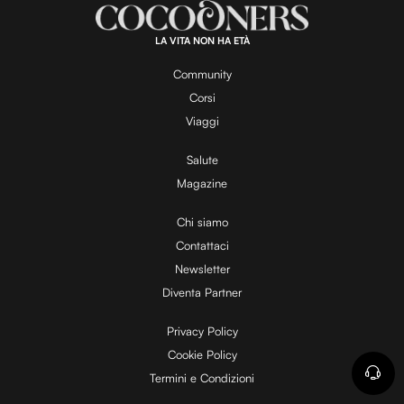
a
:
1
0
0
.
LA VITA NON HA ETÀ
0
y
0
%
Community
Corsi
V
Viaggi
Salute
Magazine
i
Chi siamo
Contattaci
d
Newsletter
Diventa Partner
e
Privacy Policy
Cookie Policy
Termini e Condizioni
o