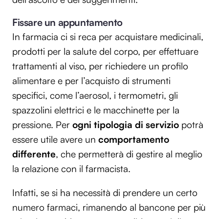
Utilizziamo i cookie per personalizzare contenuti ed
Fissare un appuntamento
annunci, per fornire funzionalità dei social media e per
analizzare il nostro traffico. Condividiamo inoltre
In farmacia ci si reca per acquistare medicinali,
informazioni sul modo in cui utilizzi il nostro sito con i
prodotti per la salute del corpo, per effettuare
nostri partner che si occupano di analisi dei dati web,
trattamenti al viso, per richiedere un profilo
pubblicità e social media, i quali potrebbero combinarle
alimentare e per l’acquisto di strumenti
con altre informazioni che hai fornito loro o che hanno
raccolto dal tuo utilizzo dei loro servizi.
specifici, come l’aerosol, i termometri, gli
spazzolini elettrici e le macchinette per la
pressione. Per
ogni tipologia di servizio
potrà
essere utile avere un
comportamento
differente
, che permetterà di gestire al meglio
la relazione con il farmacista.
Infatti, se si ha necessità di prendere un certo
numero farmaci, rimanendo al bancone per più