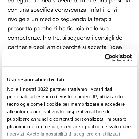
collegato all’idea si avere di fronte una persona
con una specifica conoscenza. Infatti, ci si
rivolge a un medico seguendo la terapia
prescritta perché si ha fiducia nelle sue
competenze. Inoltre, si seguono i consigli del
partner e degli amici perché si accetta l’idea
che possano essere vantaggiosi e utili.
Per
fidarsi del farmacista
, un valido consiglio
può essere quello di chiedergli delle
Uso responsabile dei dati
informazioni, osservando la sua disponibilità, il
Noi e
i nostri 1022 partner
trattiamo i vostri dati
personali, ad esempio il vostro numero IP, utilizzando
numero di dati che offrirà e i relativi consigli. È
tecnologie come i cookie per memorizzare e accedere
importante valutare anche l’aspetto emotivo,
alle informazioni sul vostro dispositivo al fine di
scegliendo la persona che appare più solare,
pubblicare annunci e contenuti personalizzati, misurare
affidale o precisa in base alla propria
gli annunci e i contenuti, ricercare il pubblico e sviluppare
i servizi. Avete la possibilità di scegliere chi utilizza i
impressione. Infine, potrà essere utile anche