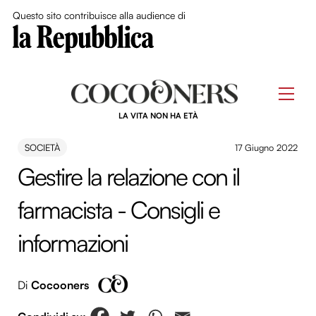
Close Me
Questo sito contribuisce alla audience di
Skip
to
Men
content
LA VITA NON HA ETÀ
SOCIETÀ
17 Giugno 2022
Gestire la relazione con il
farmacista - Consigli e
informazioni
Di
Cocooners