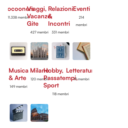
Cocooners
Viaggi,
Relazioni
Eventi
Vacanze,
&
11.338 membri
214
Gite
Incontri
membri
427 membri
331 membri
Musica
Milano
Hobby,
Letteratura
& Arte
Passatempi,
120 membri
111 membri
Sport
149 membri
118 membri