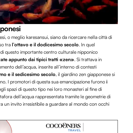
pponesi
nesi, o meglio karesansui, siano da ricercare nella città di
so tra
l’ottavo e il dodicesimo secolo
. In quel
i di questo importante centro culturale nipponico
ate appunto dai tipici tratti «zen»
. Si trattava in
mento dell’acqua, inserite all’interno di contesti
mo e il sedicesimo secolo
, il giardino zen giapponese si
no. I promotori di questa sua emancipazione furono
i
degli spazi di questo tipo nei loro monasteri al fine di
etafora dell’acqua rappresentata tramite le geometrie di
a un invito irresistibile a guardare al mondo con occhi