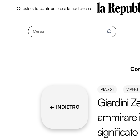
Questo sito contribuisce alla audience di
Skip
to
Cerca
content
Co
VIAGGI
VIAGGI
Giardini Z
← INDIETRO
ammirare i p
significato