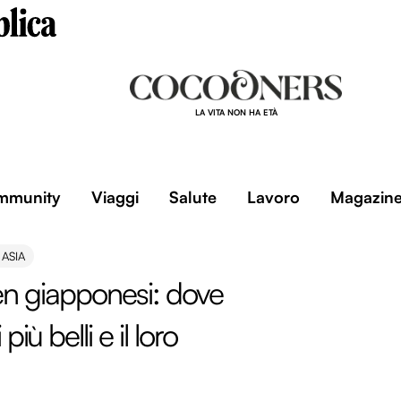
LA VITA NON HA ETÀ
mmunity
Viaggi
Salute
Lavoro
Magazin
 ASIA
en giapponesi: dove
iù belli e il loro