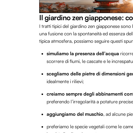
Il giardino zen giapponese: c
I tratti tipici del giardino zen giapponese son
una fusione con la spontaneità ed essenza del
tipica atmosfera, possiamo seguire questi spun
simuliamo la presenza dell’acqua
ricorre
scorrere di fiumi, le cascate e le increspat
scegliamo delle pietre di dimensioni g
idealmente i rilievi;
creiamo sempre degli abbinamenti contra
preferendo l’irregolarità a potature precis
aggiungiamo del muschio
, ad alcune pi
preferiamo le specie vegetali come le camelie,