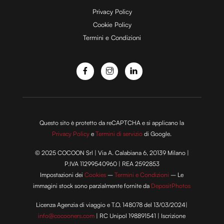
e
Privacy Policy
Cookie Policy
Termini e Condizioni
o
Questo sito è protetto da reCAPTCHA e si applicano la
Privacy Policy
e
Termini di servizio
di Google.
© 2025 COCOON Srl | Via A. Calabiana 6, 20139 Milano |
P.IVA 11299540960 | REA 2592853
Impostazioni dei
Cookies
–
Termini e Condizioni
– Le
immagini stock sono parzialmente fornite da
DepositPhotos
Licenza Agenzia di viaggio e T.O. 148078 del 13/03/2024|
info@cocooners.com
| RC Unipol 198891541 | Iscrizione