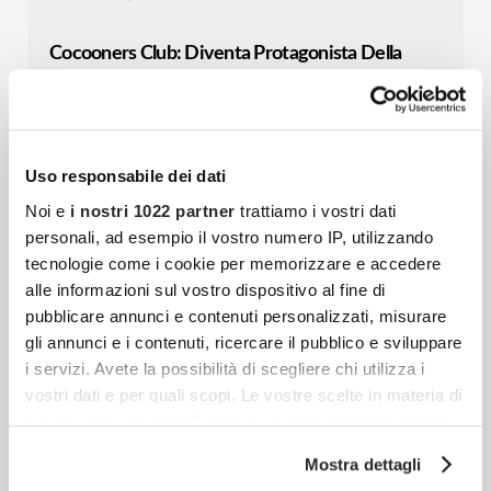
Cocooners Club: Diventa Protagonista Della
Community Che Sta Cambiando Il Modo Di
Vivere Dopo I 55 Anni
C’è un momento, nella vita di ogni
community, in cui non basta più crescere:
Uso responsabile dei dati
bisogna fare un passo in avanti. Cocooners
Noi e
i nostri 1022 partner
trattiamo i vostri dati
personali, ad esempio il vostro numero IP, utilizzando
è nata con un’idea
tecnologie come i cookie per memorizzare e accedere
alle informazioni sul vostro dispositivo al fine di
pubblicare annunci e contenuti personalizzati, misurare
Stai Pensando Di Comprare Un Nuovo Tappeto?
gli annunci e i contenuti, ricercare il pubblico e sviluppare
Ecco Cosa Tenere A Mente
i servizi. Avete la possibilità di scegliere chi utilizza i
La casa è uno degli ambienti a cui teniamo
vostri dati e per quali scopi. Le vostre scelte in materia di
di più, quello che ci ristora dalla stanchezza
privacy sono applicabili solo su questa proprietà digitale
in cui avete effettuato le vostre scelte. È possibile
dopo una dura giornata di lavoro. Sono
Mostra dettagli
modificare o revocare il proprio consenso in qualsiasi
diversi