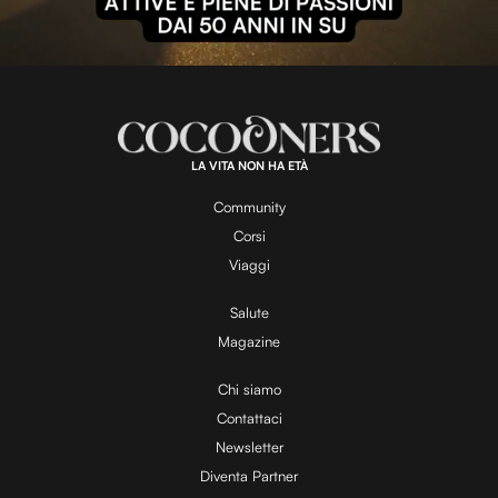
l
L
U
o
n
a
m
d
u
e
t
a
d
e
:
1
0
0
.
LA VITA NON HA ETÀ
0
y
0
%
Community
Corsi
V
Viaggi
Salute
Magazine
i
Chi siamo
Contattaci
d
Newsletter
Diventa Partner