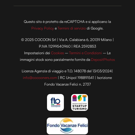
Questo sito è protetto da reCAPTCHA e si applicano la
Privacy Policy
e
Termini di servizio
di Google.
© 2025 COCOON Srl | Via A. Calabiana 6, 20139 Milano |
P.IVA 11299540960 | REA 2592853
Impostazioni dei
Cookies
–
Termini e Condizioni
– Le
immagini stock sono parzialmente fornite da
DepositPhotos
Licenza Agenzia di viaggio e T.O. 148078 del 13/03/2024|
info@cocooners.com
| RC Unipol 198891541 | Iscrizione
Fondo Vacanze Felici n. 2737