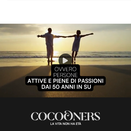
P
l
L
U
o
n
a
m
d
u
e
t
a
d
e
:
1
0
0
.
LA VITA NON HA ETÀ
0
0