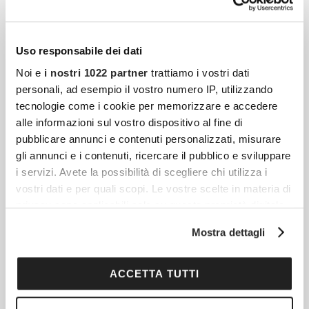
può diventare più secca e reattiva, mentre
palpebre e ciglia cambiano consistenza.
Questo non impone di rinunciare
Uso responsabile dei dati
Noi e
i nostri 1022 partner
trattiamo i vostri dati
personali, ad esempio il vostro numero IP, utilizzando
Bronzer Per Pelli Mature: Ecco I Migliori Da
tecnologie come i cookie per memorizzare e accedere
Provare
alle informazioni sul vostro dispositivo al fine di
pubblicare annunci e contenuti personalizzati, misurare
Tonica, compatta, levigata, luminosa e priva
gli annunci e i contenuti, ricercare il pubblico e sviluppare
di imperfezioni. Una pelle simile è un sogno
i servizi. Avete la possibilità di scegliere chi utilizza i
comune, spesso visto però come un
vostri dati e per quali scopi. Le vostre scelte in materia di
miraggio: questo vale già da
privacy sono applicabili solo su questa proprietà digitale
in cui avete effettuato le vostre scelte. È possibile
Mostra dettagli
modificare o revocare il proprio consenso in qualsiasi
momento dalla Dichiarazione sui cookie o facendo clic
Come Proteggere Le Mani Dal Freddo: Guida Per
sull'icona di attivazione della privacy.
ACCETTA TUTTI
Mani Screpolate E Disidratate
Prendersi cura delle mani durante la
Con il tuo consenso, vorremmo anche: