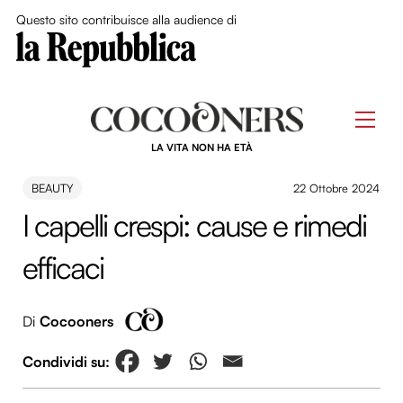
Close Me
Questo sito contribuisce alla audience di
Skip
to
Men
content
LA VITA NON HA ETÀ
BEAUTY
22 Ottobre 2024
I capelli crespi: cause e rimedi
efficaci
Di
Cocooners