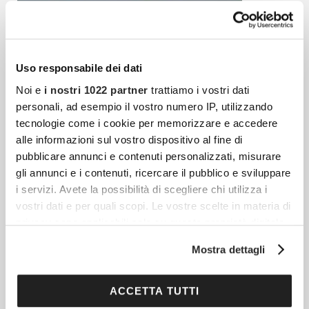
Uso responsabile dei dati
Noi e
i nostri 1022 partner
trattiamo i vostri dati
personali, ad esempio il vostro numero IP, utilizzando
tecnologie come i cookie per memorizzare e accedere
alle informazioni sul vostro dispositivo al fine di
pubblicare annunci e contenuti personalizzati, misurare
gli annunci e i contenuti, ricercare il pubblico e sviluppare
i servizi. Avete la possibilità di scegliere chi utilizza i
vostri dati e per quali scopi. Le vostre scelte in materia di
privacy sono applicabili solo su questa proprietà digitale
Articoli più recenti
in cui avete effettuato le vostre scelte. È possibile
Mostra dettagli
modificare o revocare il proprio consenso in qualsiasi
momento dalla Dichiarazione sui cookie o facendo clic
Capodanno In Tunisia: Il Viaggio D’inverno Tra
sull'icona di attivazione della privacy.
ACCETTA TUTTI
Mediterraneo, Deserto E Antiche Civiltà