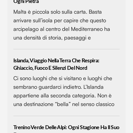
Ogni Pietra
con altre informazioni che hai fornito loro o che hanno
raccolto dal tuo utilizzo dei loro servizi.
Malta è piccola solo sulla carta. Basta
arrivare sull’isola per capire che questo
arcipelago al centro del Mediterraneo ha
una densità di storia, paesaggi e
Islanda, Viaggio Nella Terra Che Respira:
Ghiaccio, Fuoco E Silenzi Del Nord
Ci sono luoghi che si visitano e luoghi che
sembrano guardarci indietro. L’Islanda
appartiene alla seconda categoria. Non è
una destinazione “bella” nel senso classico
Trenino Verde Delle Alpi: Ogni Stagione Ha Il Suo