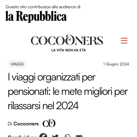
Close Me
Questo sito contribuisce alla audience di
Skip
to
Men
content
LA VITA NON HA ETÀ
VIAGGI
1 Giugno 2024
I viaggi organizzati per
pensionati: le mete migliori per
rilassarsi nel 2024
Di
Cocooners