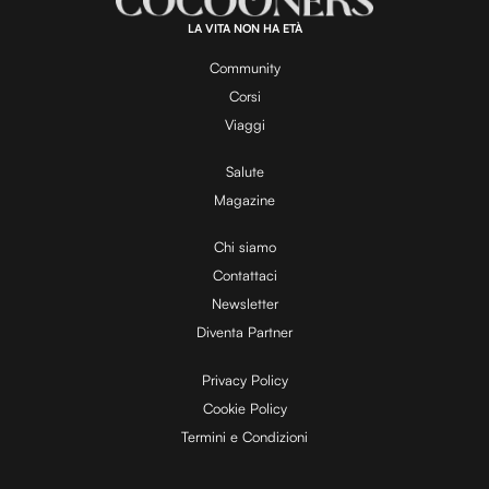
0
0
.
LA VITA NON HA ETÀ
0
y
0
%
Community
Corsi
V
Viaggi
Salute
Magazine
i
Chi siamo
Contattaci
d
Newsletter
Diventa Partner
e
Privacy Policy
Cookie Policy
Termini e Condizioni
o