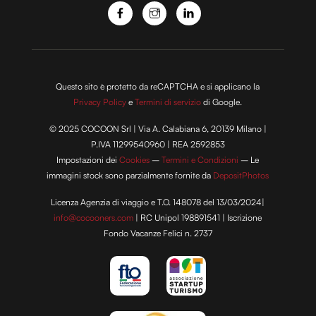
Questo sito è protetto da reCAPTCHA e si applicano la
Privacy Policy
e
Termini di servizio
di Google.
© 2025 COCOON Srl | Via A. Calabiana 6, 20139 Milano |
P.IVA 11299540960 | REA 2592853
Impostazioni dei
Cookies
–
Termini e Condizioni
– Le
immagini stock sono parzialmente fornite da
DepositPhotos
Licenza Agenzia di viaggio e T.O. 148078 del 13/03/2024|
info@cocooners.com
| RC Unipol 198891541 | Iscrizione
Fondo Vacanze Felici n. 2737