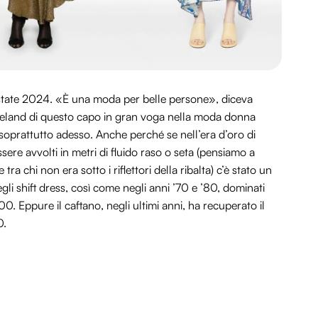
’estate 2024. «È una moda per belle persone», diceva
reeland di questo capo in gran voga nella moda donna
soprattutto adesso. Anche perché se nell’era d’oro di
ere avvolti in metri di fluido raso o seta (pensiamo a
a chi non era sotto i riflettori della ribalta) c’è stato un
gli shift dress, così come negli anni ’70 e ’80, dominati
00. Eppure il caftano, negli ultimi anni, ha recuperato il
0.