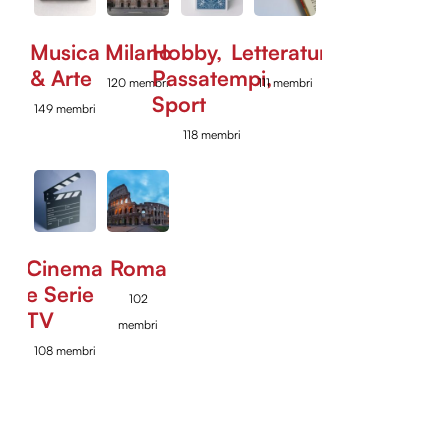
Musica
Milano
Hobby,
Letteratura
& Arte
Passatempi,
120 membri
111 membri
Sport
149 membri
118 membri
Cinema
Roma
e Serie
102
TV
membri
108 membri