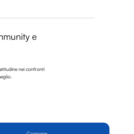
ommunity e
titudine nei confronti
meglio.