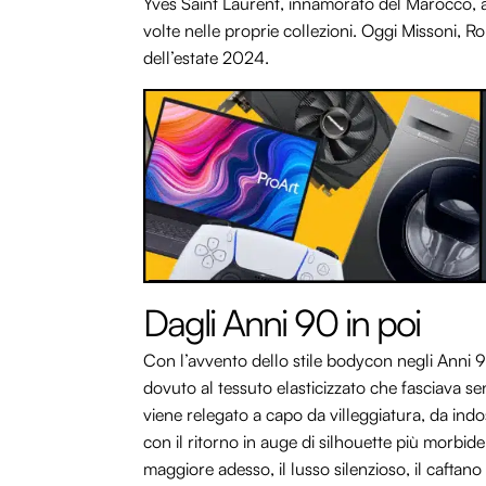
Yves Saint Laurent, innamorato del Marocco, a p
volte nelle proprie collezioni. Oggi Missoni, Ro
dell’estate 2024.
Dagli Anni 90 in poi
Con l’avvento dello stile bodycon negli Anni 9
dovuto al tessuto elasticizzato che fasciava sen
viene relegato a capo da villeggiatura, da in
con il ritorno in auge di silhouette più morbide
maggiore adesso, il lusso silenzioso, il caftano è