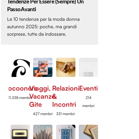
Tendenze Per Essere (sempre) Un
Passo Avanti
Le 10 tendenze per la moda donna
autunno 2025: poche, ma grandi
sorprese, tutte da indossare.
Cocooners
Viaggi,
Relazioni
Eventi
Vacanze,
&
11.338 membri
214
Gite
Incontri
membri
427 membri
331 membri