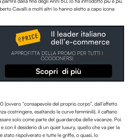
artire dalla fine degli Anni 60, lo ha introdotto più e più
berto Cavalli e molti altri lo hanno eletto a capo icona
0 (ovvero “consapevole del proprio corpo”, dall’effetto
za costringere, esaltando le curve femminili), il caftano
dossare solo come parte del guardaroba delle vacanze. Poi
 e con il desiderio di un quiet luxury, quello che va per la
 stato rispolverato e tutte le griffe, o quasi, lo