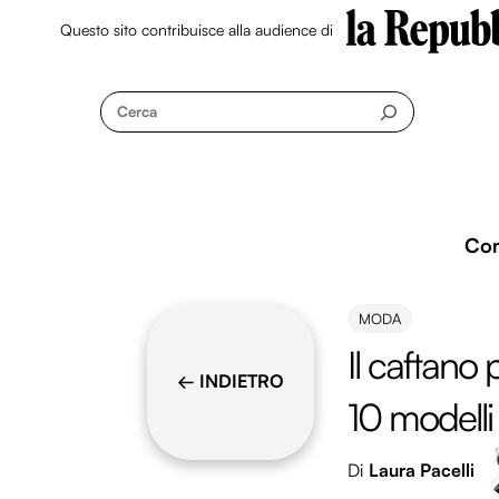
Questo sito contribuisce alla audience di
Skip
to
Cerca
content
Co
MODA
Il caftano 
← INDIETRO
10 modelli 
Di
Laura Pacelli