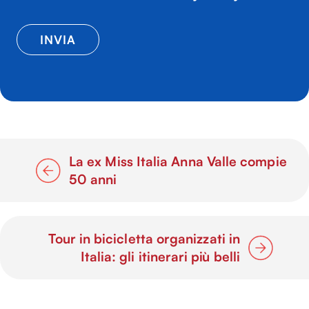
La ex Miss Italia Anna Valle compie
50 anni
Tour in bicicletta organizzati in
Italia: gli itinerari più belli