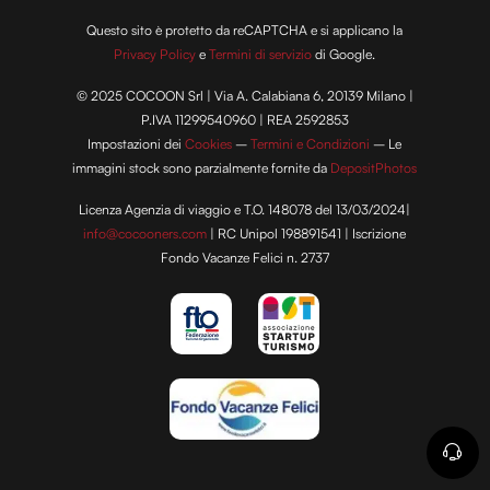
Questo sito è protetto da reCAPTCHA e si applicano la
Privacy Policy
e
Termini di servizio
di Google.
© 2025 COCOON Srl | Via A. Calabiana 6, 20139 Milano |
P.IVA 11299540960 | REA 2592853
Impostazioni dei
Cookies
–
Termini e Condizioni
– Le
immagini stock sono parzialmente fornite da
DepositPhotos
Licenza Agenzia di viaggio e T.O. 148078 del 13/03/2024|
info@cocooners.com
| RC Unipol 198891541 | Iscrizione
Fondo Vacanze Felici n. 2737