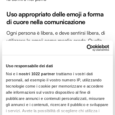
Uso appropriato delle emoji a forma
di cuore nella comunicazione
Ogni persona è libera, e deve sentirsi libera, di
utilizzare le emoji come meglio crede. Quella
del cuore è potente e può adattarsi a contesti
differenti: sta sempre a noi scegliere su quale
puntare. Tuttavia, seguire qualche piccolissimo
Uso responsabile dei dati
consiglio potrebbe risultare efficace da un
Noi e
i nostri 1022 partner
trattiamo i vostri dati
punto di vista comunicativo. Ad esempio, se si
personali, ad esempio il vostro numero IP, utilizzando
vuole esprimere un sentimento forte o un
tecnologie come i cookie per memorizzare e accedere
alle informazioni sul vostro dispositivo al fine di
sentimento particolarmente intimo, il cuore
pubblicare annunci e contenuti personalizzati, misurare
rosso sarà ideale. Da preferire invece l’emoji a
gli annunci e i contenuti, ricercare il pubblico e sviluppare
cuore giallo, arancione o verde per amici e
i servizi. Avete la possibilità di scegliere chi utilizza i