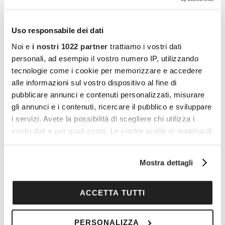
Uso responsabile dei dati
Noi e
i nostri 1022 partner
trattiamo i vostri dati
personali, ad esempio il vostro numero IP, utilizzando
tecnologie come i cookie per memorizzare e accedere
alle informazioni sul vostro dispositivo al fine di
pubblicare annunci e contenuti personalizzati, misurare
gli annunci e i contenuti, ricercare il pubblico e sviluppare
i servizi. Avete la possibilità di scegliere chi utilizza i
vostri dati e per quali scopi. Le vostre scelte in materia di
privacy sono applicabili solo su questa proprietà digitale
in cui avete effettuato le vostre scelte. È possibile
Mostra dettagli
modificare o revocare il proprio consenso in qualsiasi
Vuoi commentare l’articolo? Iscriviti
momento dalla Dichiarazione sui cookie o facendo clic
sull'icona di attivazione della privacy.
alla community e partecipa alla
ACCETTA TUTTI
discussione.
Con il tuo consenso, vorremmo anche:
PERSONALIZZA