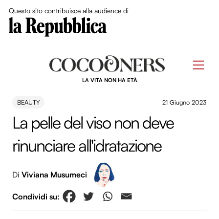
Close Me
Questo sito contribuisce alla audience di
Skip
to
Men
content
LA VITA NON HA ETÀ
BEAUTY
21 Giugno 2023
La pelle del viso non deve
rinunciare all'idratazione
Di
Viviana Musumeci