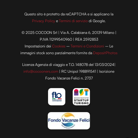
Questo sito è protetto da reCAPTCHA e si applicano la
Privacy Policy
e
Termini di servizio
di Google.
© 2025 COCOON Srl | Via A. Calabiana 6, 20139 Milano |
P.IVA 11299540960 | REA 2592853
Impostazioni dei
Cookies
–
Termini e Condizioni
– Le
immagini stock sono parzialmente fornite da
DepositPhotos
Licenza Agenzia di viaggio e T.O. 148078 del 13/03/2024|
info@cocooners.com
| RC Unipol 198891541 | Iscrizione
Fondo Vacanze Felici n. 2737