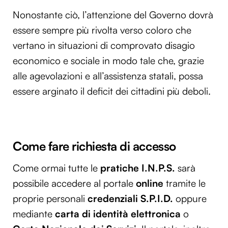
Utilizziamo i cookie per personalizzare contenuti ed
Nonostante ciò, l’attenzione del Governo dovrà
annunci, per fornire funzionalità dei social media e per
essere sempre più rivolta verso coloro che
analizzare il nostro traffico. Condividiamo inoltre
vertano in situazioni di comprovato disagio
informazioni sul modo in cui utilizzi il nostro sito con i
economico e sociale in modo tale che, grazie
nostri partner che si occupano di analisi dei dati web,
pubblicità e social media, i quali potrebbero combinarle
alle agevolazioni e all’assistenza statali, possa
con altre informazioni che hai fornito loro o che hanno
essere arginato il deficit dei cittadini più deboli.
raccolto dal tuo utilizzo dei loro servizi.
Come fare richiesta di accesso
Come ormai tutte le
pratiche I.N.P.S.
sarà
possibile accedere al portale
online
tramite le
proprie personali
credenziali S.P.I.D.
oppure
mediante
carta di identità elettronica
o