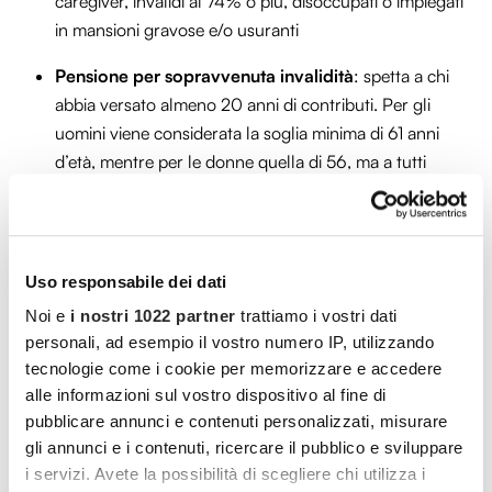
caregiver, invalidi al 74% o più, disoccupati o impiegati
in mansioni gravose e/o usuranti
Pensione per sopravvenuta invalidità
: spetta a chi
abbia versato almeno 20 anni di contributi. Per gli
uomini viene considerata la soglia minima di 61 anni
d’età, mentre per le donne quella di 56, ma a tutti
deve essere stata accertata un’invalidità pari o
superiore all’80%
Quota 100
(o meglio,
Quota 103
): rivolta a coloro
Uso responsabile dei dati
che abbiano compiuto 65 anni nel 2021 e abbiano
Noi e
i nostri 1022 partner
trattiamo i vostri dati
versato 38 anni di contributi
personali, ad esempio il vostro numero IP, utilizzando
A.Pe. Sociale
(Anticipo PEnsionistico): più che una
tecnologie come i cookie per memorizzare e accedere
forma pensionistica, si presenta come un “assegno
alle informazioni sul vostro dispositivo al fine di
pubblicare annunci e contenuti personalizzati, misurare
ponte”, erogato dallo Stato esclusivamente alle Quote
gli annunci e i contenuti, ricercare il pubblico e sviluppare
41 e che permette di fare richiesta d’indennità al
i servizi. Avete la possibilità di scegliere chi utilizza i
raggiungimento di 31 anni di contributi per gli uomini e