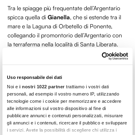
Tra le spiagge più frequentate dell’Argentario
spicca quella di
Gianella
, che si estende tra il
mare e la Laguna di Orbetello di Ponente,
collegando il promontorio dell’Argentario con
la terraferma nella località di Santa Liberata.
Immersa nella macchia mediterranea, questa
spiaggia lunghissima conta sulla presenza di
stabilimenti balneari (anche se non mancano
Uso responsabile dei dati
tratti liberi),
un mare cristallino e calmo,
Noi e
i nostri 1022 partner
trattiamo i vostri dati
fondali bassi e sabbia fine, essendo quindi
personali, ad esempio il vostro numero IP, utilizzando
frequentata da famiglie con bambini, ma si
tecnologie come i cookie per memorizzare e accedere
presta anche per i più avventurosi, potendo
alle informazioni sul vostro dispositivo al fine di
dedicarsi a
kitesurf
e
windsurf
. Estesa per 6
pubblicare annunci e contenuti personalizzati, misurare
gli annunci e i contenuti, ricercare il pubblico e sviluppare
km, alle sue spalle è circondata da una grande
i servizi. Avete la possibilità di scegliere chi utilizza i
pineta
.