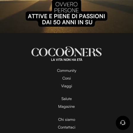
P
l
L
U
o
n
a
m
d
u
e
t
a
d
e
:
1
0
0
.
LA VITA NON HA ETÀ
0
y
0
%
Community
Corsi
V
Viaggi
Salute
Magazine
i
Chi siamo
Contattaci