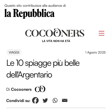
Close Me
Questo sito contribuisce alla audience di
Skip
to
Men
content
LA VITA NON HA ETÀ
VIAGGI
1 Agosto 2025
Le 10 spiagge più belle
dell'Argentario
Di
Cocooners