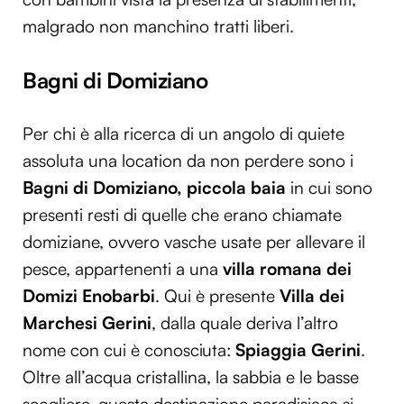
Utilizziamo i cookie per personalizzare contenuti ed
malgrado non manchino tratti liberi.
annunci, per fornire funzionalità dei social media e per
analizzare il nostro traffico. Condividiamo inoltre
Bagni di Domiziano
informazioni sul modo in cui utilizzi il nostro sito con i
nostri partner che si occupano di analisi dei dati web,
pubblicità e social media, i quali potrebbero combinarle
Per chi è alla ricerca di un angolo di quiete
con altre informazioni che hai fornito loro o che hanno
assoluta una location da non perdere sono i
raccolto dal tuo utilizzo dei loro servizi.
Bagni di Domiziano, piccola baia
in cui sono
presenti resti di quelle che erano chiamate
domiziane, ovvero vasche usate per allevare il
pesce, appartenenti a una
villa romana dei
Domizi Enobarbi
. Qui è presente
Villa dei
Marchesi Gerini
, dalla quale deriva l’altro
nome con cui è conosciuta:
Spiaggia Gerini
.
Oltre all’acqua cristallina, la sabbia e le basse
scogliere, questa destinazione paradisiaca si