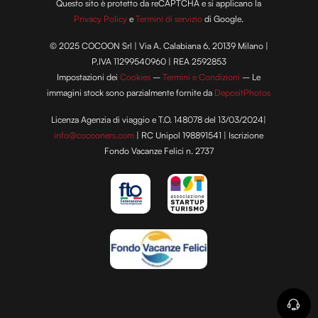
Questo sito è protetto da reCAPTCHA e si applicano la
Privacy Policy
e
Termini di servizio
di Google.
© 2025 COCOON Srl | Via A. Calabiana 6, 20139 Milano |
P.IVA 11299540960 | REA 2592853
Impostazioni dei
Cookies
–
Termini e Condizioni
– Le
immagini stock sono parzialmente fornite da
DepositPhotos
Licenza Agenzia di viaggio e T.O. 148078 del 13/03/2024|
info@cocooners.com
| RC Unipol 198891541 | Iscrizione
Fondo Vacanze Felici n. 2737