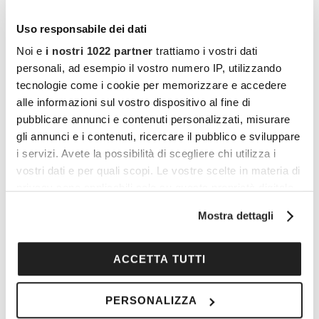
Victoria Beckham
Gucci
Miu Miu
Uso responsabile dei dati
Noi e
i nostri 1022 partner
trattiamo i vostri dati
personali, ad esempio il vostro numero IP, utilizzando
tecnologie come i cookie per memorizzare e accedere
alle informazioni sul vostro dispositivo al fine di
pubblicare annunci e contenuti personalizzati, misurare
gli annunci e i contenuti, ricercare il pubblico e sviluppare
i servizi. Avete la possibilità di scegliere chi utilizza i
vostri dati e per quali scopi. Le vostre scelte in materia di
Gucci
Ferragamo
Etro
privacy sono applicabili solo su questa proprietà digitale
in cui avete effettuato le vostre scelte. È possibile
Mostra dettagli
modificare o revocare il proprio consenso in qualsiasi
momento dalla Dichiarazione sui cookie o facendo clic
sull'icona di attivazione della privacy.
ACCETTA TUTTI
Vuoi commentare l’articolo? Iscriviti
Con il tuo consenso, vorremmo anche:
alla community e partecipa alla
PERSONALIZZA
raccogliere informazioni sulla tua posizione