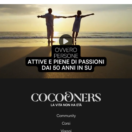
P
l
L
U
o
n
a
m
d
u
e
t
a
d
e
:
1
0
0
.
LA VITA NON HA ETÀ
0
y
0
%
Community
Corsi
Viaggi