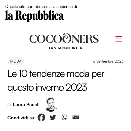
Close Me
Questo sito contribuisce alla audience di
Skip
to
Men
content
LA VITA NON HA ETÀ
MODA
6 Settembre 2023
Le 10 tendenze moda per
questo inverno 2023
Di
Laura Pacelli