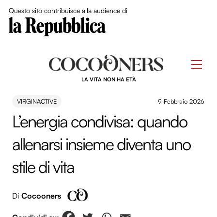
Close Me
Questo sito contribuisce alla audience di
Skip
to
Men
content
LA VITA NON HA ETÀ
VIRGINACTIVE
9 Febbraio 2026
L’energia condivisa: quando
allenarsi insieme diventa uno
stile di vita
Di
Cocooners