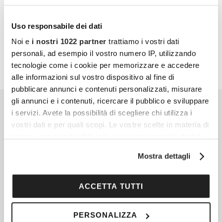
al meglio.
Uso responsabile dei dati
PARTECIPA ANCHE TU
Noi e
i nostri 1022 partner
trattiamo i vostri dati
personali, ad esempio il vostro numero IP, utilizzando
tecnologie come i cookie per memorizzare e accedere
alle informazioni sul vostro dispositivo al fine di
pubblicare annunci e contenuti personalizzati, misurare
gli annunci e i contenuti, ricercare il pubblico e sviluppare
i servizi. Avete la possibilità di scegliere chi utilizza i
vostri dati e per quali scopi. Le vostre scelte in materia di
privacy sono applicabili solo su questa proprietà digitale
in cui avete effettuato le vostre scelte. È possibile
Mostra dettagli
modificare o revocare il proprio consenso in qualsiasi
momento dalla Dichiarazione sui cookie o facendo clic
sull'icona di attivazione della privacy.
ACCETTA TUTTI
Con il tuo consenso, vorremmo anche:
PERSONALIZZA
raccogliere informazioni sulla tua posizione