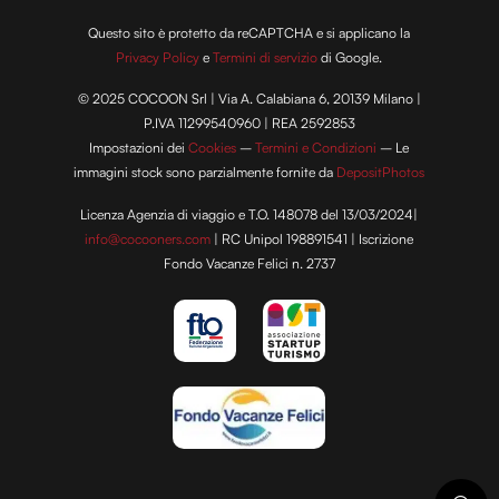
Questo sito è protetto da reCAPTCHA e si applicano la
Privacy Policy
e
Termini di servizio
di Google.
© 2025 COCOON Srl | Via A. Calabiana 6, 20139 Milano |
P.IVA 11299540960 | REA 2592853
Impostazioni dei
Cookies
–
Termini e Condizioni
– Le
immagini stock sono parzialmente fornite da
DepositPhotos
Licenza Agenzia di viaggio e T.O. 148078 del 13/03/2024|
info@cocooners.com
| RC Unipol 198891541 | Iscrizione
Fondo Vacanze Felici n. 2737