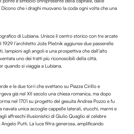
del ponte e simbolo onnipresente della capitale, dalle
a? Dicono che i draghi muovano la coda ogni volta che una
ografico di Lubiana. Unisce il centro storico con tre arcate
el 1929 l’architetto Jože Plečnik aggiunse due passerelle
ti, lampioni agli angoli e una prospettiva che dall’alto
ventata uno dei tratti più riconoscibili della città.
r quando si viaggia a Lubiana.
erde e le due torri che svettano su Piazza Cirillo e
orgeva già nel XII secolo una chiesa romanica, ma dopo
se forma nel 1701 su progetto del gesuita Andrea Pozzo e fu
navata unica accoglie cappelle laterali, stucchi, marmi e
li affreschi illusionistici di Giulio Quaglio al celebre
i Angelo Putti. La luce filtra generosa, amplificando