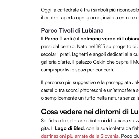
Oggi la cattedrale è tra i simboli più riconoscibi
il centro: aperta ogni giorno, invita a entrare 
Parco Tivoli di Lubiana
Il
Parco Tivoli
è il
polmone verde di Lubian
passi dal centro. Nato nel 1813 su progetto di 
secolari, prati, laghetti e angoli dedicati alla c
galleria d’arte, il palazzo Cekin che ospita il
campi sportivi e spazi per concerti.
Il percorso più suggestivo è la passeggiata Jak
castello tra scorci pittoreschi e un’atmosfera 
o semplicemente un tuffo nella natura senza las
Cosa vedere nei dintorni di L
Se l’idea di esplorare i dintorni di Lubiana stu
gita. Il
Lago di Bled
, con la sua isoletta da fia
destinazioni più amate della Slovenia
. Poco pi