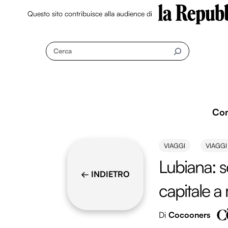
Questo sito contribuisce alla audience di
Skip
to
Cerca
content
Co
VIAGGI
VIAGG
Lubiana: sc
← INDIETRO
capitale a
Di
Cocooners