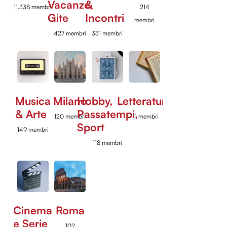
Vacanze,
&
11.338 membri
214
Gite
Incontri
membri
427 membri
331 membri
Musica
Milano
Hobby,
Letteratura
& Arte
Passatempi,
120 membri
111 membri
Sport
149 membri
118 membri
Cinema
Roma
e Serie
102