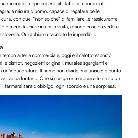
ana raccoglie tappe imperdibili, fatte di monumenti,
allegra, a misura d’uomo, capace di regalare belle
a cura, con quel “non so che” di familiare…e rassicurante.
ò o meno lasciare in chi la visita, ci sono cose da vedere
e slovena. Qui abbiamo raccolto le imperdibili.
ca
n tempo arteria commerciale, oggi è il salotto esposto
ali e bistrot, negozietti originali, murales sgargianti e
in un’inquadratura. Il fiume non divide, ma unisce: è punto
i arriva da lontano. Che si scelga una crociera lenta su un
li, fermarsi sarà d’obbligo: ogni scorcio è una sorpresa.