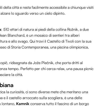
li della città e resta facilmente accessibile a chiunque visiti
e alzare lo sguardo verso un cielo dipinto.
a
: 510 ettari di natura ai piedi della collina Rožnik, a due
Jean Blanchard, è un mosaico di sentieri tra alberi
ultura e allo svago. Qui trovi il Castello di Tivoli con la sua
 Museo di Storia Contemporanea, una piscina olimpionica,
opič, ridisegnata da Jože Plečnik, che porta dritti al
senza tempo. Perfetto per chi cerca relax, una pausa picnic
ciare la città.
ubiana
zzica la curiosità, ci sono diverse mete che meritano una
ba e il castello arroccato sulla scogliera, è una delle
ù lontano,
Kamnik
conserva tutto il fascino di un borgo