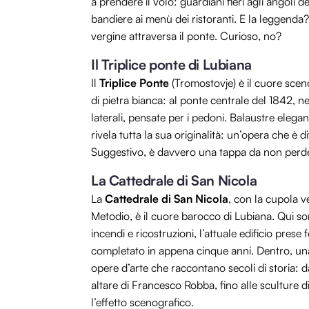
a prendere il volo: guardiani fieri agli angoli 
bandiere ai menù dei ristoranti. E la leggend
vergine attraversa il ponte. Curioso, no?
Il Triplice ponte di Lubiana
Il
Triplice Ponte
(Tromostovje) è il cuore scen
di pietra bianca: al ponte centrale del 1842, n
laterali, pensate per i pedoni. Balaustre elegan
rivela tutta la sua originalità: un’opera che è di
Suggestivo, è davvero una tappa da non perde
La Cattedrale di San Nicola
La
Cattedrale di San Nicola
, con la cupola v
Metodio, è il cuore barocco di Lubiana. Qui s
incendi e ricostruzioni, l’attuale edificio pre
completato in appena cinque anni. Dentro, una 
opere d’arte che raccontano secoli di storia: dag
altare di Francesco Robba, fino alle sculture d
l’effetto scenografico.