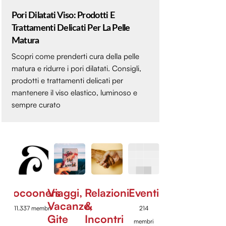
Pori Dilatati Viso: Prodotti E
Trattamenti Delicati Per La Pelle
Matura
Scopri come prenderti cura della pelle
matura e ridurre i pori dilatati. Consigli,
prodotti e trattamenti delicati per
mantenere il viso elastico, luminoso e
sempre curato
Cocooners
Viaggi,
Relazioni
Eventi
Vacanze,
&
11.337 membri
214
Gite
Incontri
membri