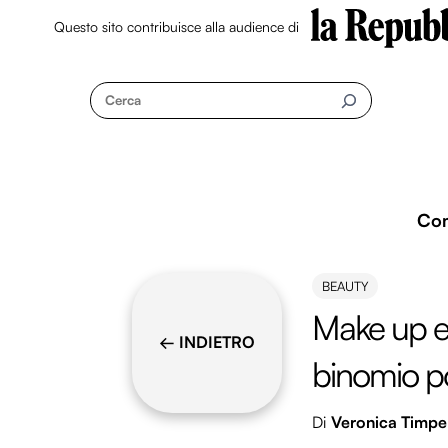
Questo sito contribuisce alla audience di
Skip
to
Cerca
content
Co
BEAUTY
Make up e
← INDIETRO
binomio po
Di
Veronica Timpe