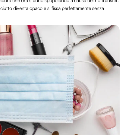
e labbra che ora stanno spopolando a causa del no transfer.
asciutto diventa opaco e si fissa perfettamente senza