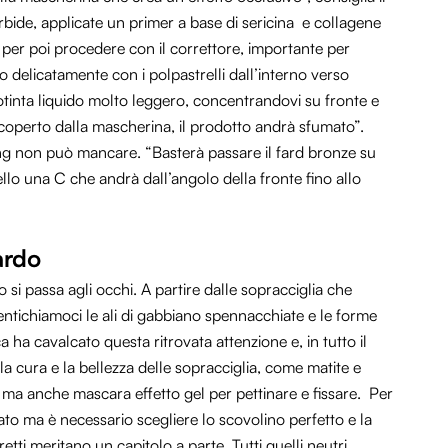
bide, applicate un primer a base di sericina e collagene
e, per poi procedere con il correttore, importante per
do delicatamente con i polpastrelli dall’interno verso
otinta liquido molto leggero, concentrandovi su fronte e
o coperto dalla mascherina, il prodotto andrà sfumato”.
ing non può mancare. “Basterà passare il fard bronze su
ello una C che andrà dall’angolo della fronte fino allo
ardo
 si passa agli occhi. A partire dalle sopracciglia che
tichiamoci le ali di gabbiano spennacchiate e le forme
a ha cavalcato questa ritrovata attenzione e, in tutto il
 la cura e la bellezza delle sopracciglia, come matite e
, ma anche mascara effetto gel per pettinare e fissare. Per
ato ma è necessario scegliere lo scovolino perfetto e la
retti meritano un capitolo a parte. Tutti
quelli
neutri,