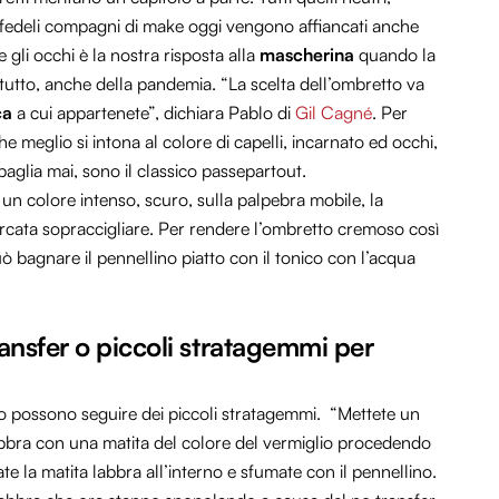
ti fedeli compagni di make oggi vengono affiancati anche
 gli occhi è la nostra risposta alla
mascherina
quando la
di tutto, anche della pandemia
. “La scelta dell’ombretto va
ca
a cui appartenete”, dichiara Pablo di
Gil Cagné
. Per
e meglio si intona al colore di capelli, incarnato ed occhi,
baglia mai, sono il classico passepartout.
 un colore intenso, scuro, sulla palpebra mobile, la
l’arcata sopraccigliare. Per rendere l’ombretto cremoso così
ò bagnare il pennellino piatto con il tonico con l’acqua
ransfer o piccoli stratagemmi per
o possono seguire dei piccoli stratagemmi. “Mettete un
labbra con una matita del colore del vermiglio procedendo
ate la matita labbra all’interno e sfumate con il pennellino.