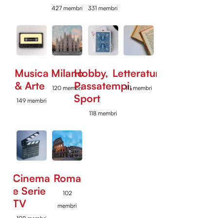
427 membri
331 membri
Musica
Milano
Hobby,
Letteratura
& Arte
Passatempi,
120 membri
111 membri
Sport
149 membri
118 membri
Cinema
Roma
e Serie
102
TV
membri