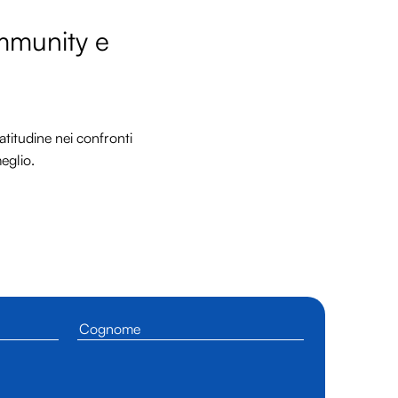
ommunity e
titudine nei confronti
meglio.