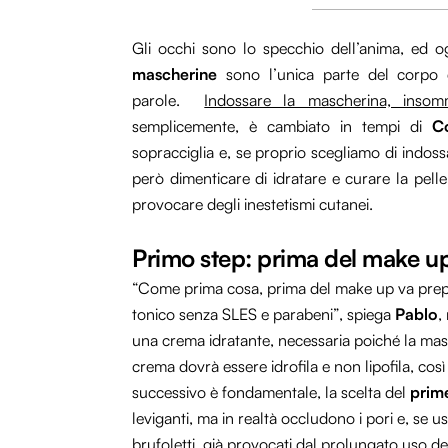
Gli occhi sono lo specchio dell’anima, ed o
mascherine
sono l’unica parte del corpo 
parole.
Indossare la mascherina, insomm
semplicemente, è cambiato in tempi di
Co
sopracciglia e, se proprio scegliamo di indoss
però dimenticare di idratare e curare la pell
provocare degli inestetismi cutanei.
Primo step: prima del make up 
“Come prima cosa, prima del make up va prepa
tonico senza SLES e parabeni”, spiega
Pablo
,
una crema idratante, necessaria poiché la mas
crema dovrà essere idrofila e non lipofila, cos
successivo è fondamentale, la scelta del
prim
leviganti, ma in realtà occludono i pori e, se
brufoletti, già provocati dal prolungato uso de