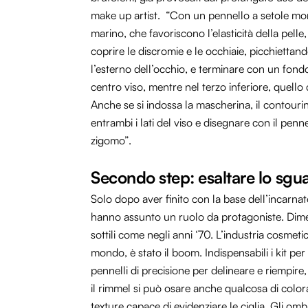
make up artist. “Con un pennello a setole mor
marino, che favoriscono l’elasticità della pell
coprire le discromie e le occhiaie, picchiettan
l’esterno dell’occhio, e terminare con un fond
centro viso, mentre nel terzo inferiore, quell
Anche se si indossa la mascherina, il contour
entrambi i lati del viso e disegnare con il penn
zigomo”.
Secondo step: esaltare lo sgu
Solo dopo aver finito con la base dell’incarnato
hanno assunto un ruolo da protagoniste. Dimen
sottili come negli anni ‘70. L’industria cosmetic
mondo, è stato il boom. Indispensabili i kit per
pennelli di precisione per delineare e riempire
il rimmel si può osare anche qualcosa di color
texture capace di evidenziare le ciglia. Gli omb