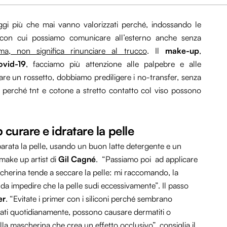
ggi più che mai vanno valorizzati perché, indossando le
con cui possiamo comunicare all’esterno anche senza
a, non significa rinunciare al trucco
. Il
make-up
,
vid-19
, facciamo più attenzione alle palpebre e alle
are un rossetto, dobbiamo prediligere i no-transfer, senza
e perché tnt e cotone a stretto contatto col viso possono
curare e idratare la pelle
rata la pelle, usando un buon latte detergente e un
 make up artist di
Gil Cagné
. “Passiamo poi ad applicare
cherina tende a seccare la pelle: mi raccomando, la
ì da impedire che la pelle sudi eccessivamente”. Il passo
er
. “Evitate i primer con i siliconi perché sembrano
 usati quotidianamente, possono causare dermatiti o
lla mascherina che crea un effetto occlusivo”, consiglia il